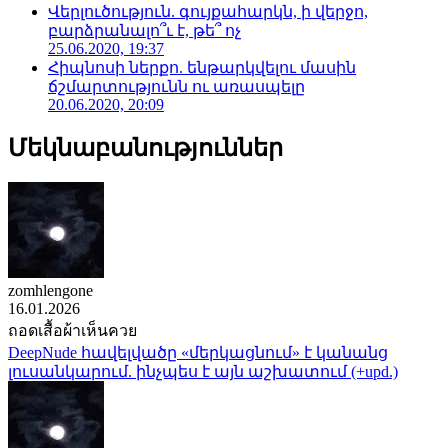
Վերլուծություն. գույքահարկն, ի վերջո,
բարձրանալո՞ւ է, թե՞ ոչ
25.06.2020, 19:37
Հիպնոսի ներքո. ենթարկվելու մասին
ճշմարտությունն ու առասպելը
20.06.2020, 20:09
Մեկնաբանություններ
zomhlengone
16.01.2026
ถอดเสื้อผ้าเห็นควย
DeepNude հավելվածը «մերկացնում» է կանանց
լուսանկարում. ինչպես է այն աշխատում (+upd.)