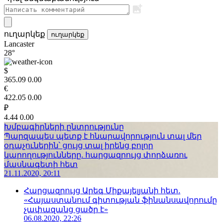
ուղարկեք
ուղարկեք
Lancaster
28°
$
365.09
0.00
€
422.05
0.00
₽
4.44
0.00
Խմբագիրների ընտրությունը
Պարզապես պետք է հնարավորություն տալ մեր
օդաչուներին՝ ցույց տալ իրենց բոլոր
կարողությունները. հարցազրույց փորձառու
մասնագետի հետ
21.11.2020, 20:11
Հարցազրույց Արեգ Միքայելյանի հետ.
«Հայաստանում գիտության ֆինանսավորումը
չափազանց ցածր է»
06.08.2020, 22:26