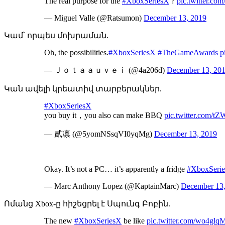
The real purpose for the
#XboxSeriesX
?
pic.twitter.c
— Miguel Valle (@Ratsumon)
December 13, 2019
Կամ՝ որպես մոխրաման.
Oh, the possibilities.
#XboxSeriesX
#TheGameAwards
p
— Ｊｏｔａａｕｖｅｉ (@4a206d)
December 13, 20
Կան ավելի կրեատիվ տարբերակներ.
#XboxSeriesX
you buy it，you also can make BBQ
pic.twitter.com/
— 貳凛 (@5yomNSsqVI0yqMg)
December 13, 2019
Okay. It’s not a PC… it’s apparently a fridge
#XboxSeri
— Marc Anthony Lopez (@KaptainMarc)
December 13
Ոմանց Xbox-ը հիշեցրել է Սպունգ Բոբին.
The new
#XboxSeriesX
be like
pic.twitter.com/wo4glq