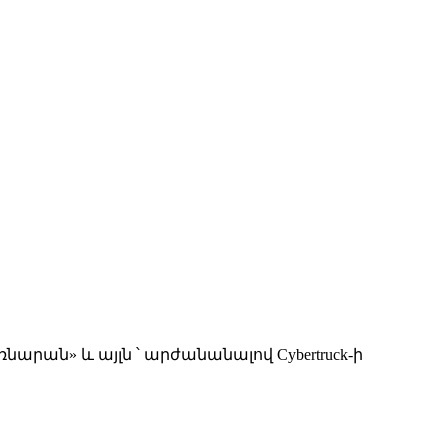
արան» և այլն ՝ արժանանալով Cybertruck-ի