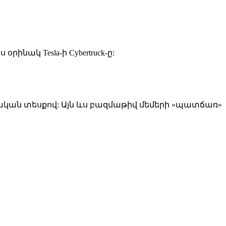
ինակ Tesla-ի Cybertruck-ը:
տական տեսքով: Այն ևս բազմաթիվ մեմերի «պատճառ»