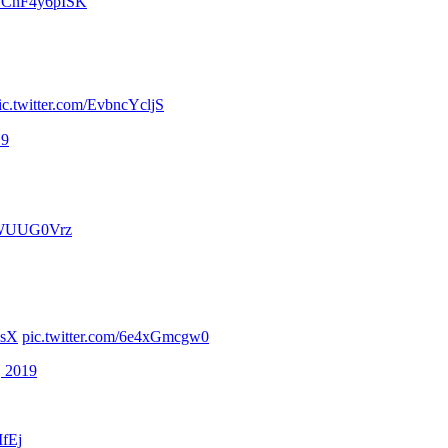
om/CnF4y6pISK
ic.twitter.com/EvbncYcljS
19
tZWUUG0Vrz
esX
pic.twitter.com/6e4xGmcgw0
, 2019
MfEj