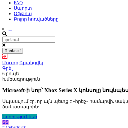
FAQ
Սպորտ
Օֆթոպ
Բոլոր հոդվածները
...
Որոնում
Մուտք
Գրանցվել
Գրել
6 րոպե
Խմբագրություն
Microsoft-ի նոր՝ Xbox Series X կոնսոլը նույնպ
Սպասվում էր, որ այն պետք է «հրեշ» համարվի, սակ
ճակատագրին:
Նորություններ
ՏՏ
# Cybertruck