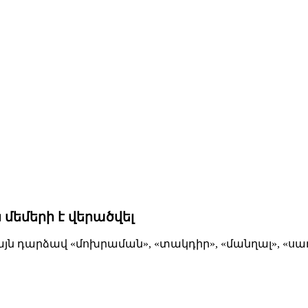
ես մեմերի է վերածվել
այն դարձավ «մոխրաման», «տակդիր», «մանղալ», «սառն