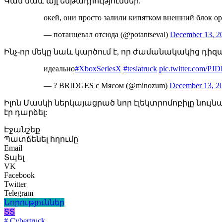
Կան նաև այլ ենթադրություններ.
окей, они просто залили кипятком внешний блок о
— потанцевал отсюда (@potantseval)
December 13, 2
Ինչ-որ մեկը նաև կարծում է, որ ժամանակակից դիզայն
идеально
#XboxSeriesX
#teslatruck
pic.twitter.com/PJ
— ? BRIDGES c Мясом (@minozum)
December 13, 2
Իլոն Մասկի ներկայացրած նոր էլեկտրոմոբիլը նու
էր դարձել:
Էջանշեք
Պատճենել հղումը
Email
Տպել
VK
Facebook
Twitter
Telegram
Նորություններ
ՏՏ
# Cybertruck