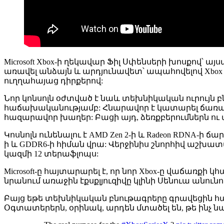
Microsoft Xbox-ի ղեկավար Ֆիլ Սփենսերի խոսքով՝ 
առավել անձայն և արդյունավետ՝ ապահովելով Xbox O
ուղղահայաց դիրքերով:
Նոր կոնսոլն օժտված է նաև տեխնիկական ուրույն բ
հաճախականությամբ: Հնարավոր է կատարել ճառագ
հազարավոր խաղեր: Բացի այդ, ձեռքբերումներն ու
Կոսնոլն ունենալու է AMD Zen 2-ի և Radeon RDNA
ի և GDDR6-ի հիման վրա: Վերջինիս շնորհիվ աշխատա
կազմի 12 տերաֆլոպս:
Microsoft-ը հայտարարել է, որ նոր Xbox-ը վաճառքի 
նրանում առաջին էքսքլյուզիվը կլինի Սենուա անունո
Բայց եթե տեխնիկական բնութագրերը գրավեցին հ
Օգտատերերն, օրինակ, արդեն մտածել են, թե ինչ ն