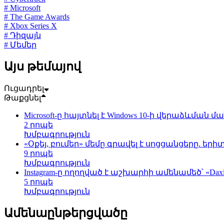
# Microsoft
# The Game Awards
# Xbox Series X
# Դիզայն
# Մեմեր
Այս թեմայով
Ուցադրել
Թաքցնել
Microsoft-ը հայտնել է Windows 10-ի վերաձևման
2 րոպե
Խմբագրություն
«Օքեյ, բումեր» մեմը գրավել է սոցցանցերը.
9 րոպե
Խմբագրություն
Instagram-ը ողողված է աշխարհի ամենամեծ՝ «D
5 րոպե
Խմբագրություն
Ամենաընթերցվածը