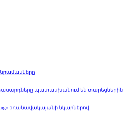
 մանրամասները
 երիտասարդները պատասխանում են տարեցներին
axing» օդանավակայանի նկարներով