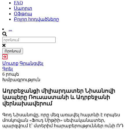
FAQ
Սպորտ
Օֆթոպ
Բոլոր հոդվածները
...
Որոնում
Մուտք
Գրանցվել
Գրել
6 րոպե
Խմբագրություն
Ադրբեջանցի միլիարդատեր Նիսանովի
կապերը Ռուսաստանի և Ադրբեջանի
վերնախավերում
Գոդ Նիսանովը, որը մեզ առավել հայտնի է որպես
մոսկովյան «Ֆուդ Սիթիի» սեփականատեր,
պարզվում է՝ մտերիմ հարաբերություններ ունի ՌԴ