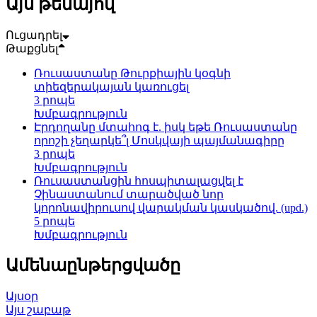
Այս թեմայով
Ուցադրել
Թաքցնել
Ռուսաստանը Թուրքիային կօգնի
տիեզերակայան կառուցել
3 րոպե
Խմբագրություն
Էրդողանը մտահոգ է. իսկ եթե Ռուսաստանը
որոշի չեղարկե՞լ Մոսկվայի պայմանագիրը
3 րոպե
Խմբագրություն
Ռուսաստանցին հոսպիտալացվել է
Չինաստանում տարածված նոր
կորոնավիրուսով վարակման կասկածով. (upd.)
5 րոպե
Խմբագրություն
Ամենաընթերցվածը
Այսօր
Այս շաբաթ