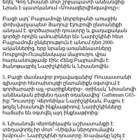
եղել՝ Գոդ Նիսանի մոտ շրջապատի անձանցից:
Նրան է պատկանում «Մոսազերվինզավոդը»:
Բացի այդ՝ Բայրամովը Ադրբեջանի առաջին
փոխվարչապետ Յաղուբ Էյուբովի ընտանիքի
անդամ է. գործարարի դուստրը և քաղաքական
գործչի որդին ամուսիններ են: Նարիշկինի հետ
Բայրամովն ընկերություն է անում դեռ 2000-
ականներից, երբ նրանց առանձնատները
Ռուբլյովո-Ուսպենսկայա մայրուղու վրա
հարևանությամբ էին: Հենց Բայրամովն է
ծանոթացրել Նարիշկինին և Նիսանովին:
5. Բացի մասնավոր լողավազանից՝ Ռուսաստանի
գլխավոր հետախույզի ընտանիքն օգտվում է
գործարարի այլ «բարիքներից». օրինակ՝ Նիսանովի
անձնական բիզնես դասի օդանավից՝ Gulfstream G65-
ից: Դուստրը՝ Վերոնիկա Նարիշկինան, Բաքու է
թռչել Նիսանովի ինքնաթիռով: Նարիշկինները
հաճախ են օգտվել այդ ինքնաթիռից:
6. Նիսանովն Վերոնիկային աշխատանքի է
տեղավորել իր մոտ՝ «Սիգմա ներդրումային
խմբում»: Նարիշկինի դուստրը 30-ամյակը նշել է