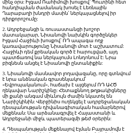
մինչ օրս: Իլգամ Ռահիմովի խոսքով՝ Պուտինի հետ
հանդիպման ժամանակ խոսել է Լեռնային
Ղարաբաղի խնդրի մասին՝ ներկայացնելով իր
դիրքորոշումը:
2. Ադրբեջանցի և ռուսաստանցի խոշոր
մատակարար, Նիսանովի նախկին գործընկեր
Իլգամ Հաջիևի խոսքով՝ ՌԴ ապագա ողջ
կառավարությունը Նիսանովի մոտ է աշխատում:
Հաջիևի դեմ քրեական գործ է հարուցված, այդ
պատճառով նա ներկայումս Լոնդոնում է: Նրա
բիզնեսն անցել է Նիսանովի ընտանիքին:
3. Նիսանովի մասնավոր լողավազանը, որը գտնվում
է նրա անձնական գրասենյակում՝
«Եվրոպականում», հաճախ է այցելում ՌԴ ԱՀԾ
ղեկավար Նարիշկինը: Հետաքննող թղթակիցները
մի քանի անգամ միևնույն ժամին նկատել են
Նարիշկինին: Վերջինիս ուղեկցել է ադրբեջանական
դեսպանության դիվանագիտական համարներով
մեքենան: Սա արձանագրվել է Հայաստանի և
Ադրբեջանի միջև պատերազմի թեժ օրերին:
4. Դեսպանության մեքենայով Էլման Բայրամովն է