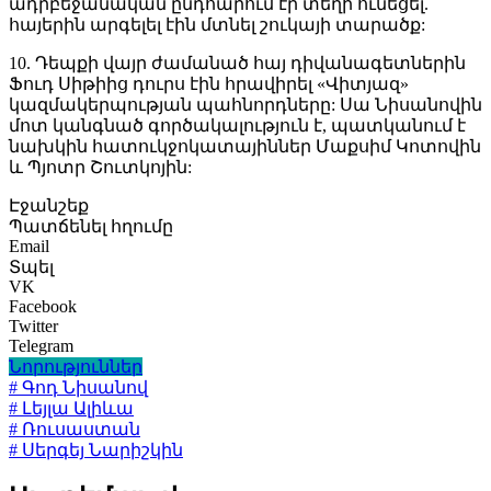
ադրբեջանական ընդհարում էր տեղի ունեցել.
հայերին արգելել էին մտնել շուկայի տարածք:
10. Դեպքի վայր ժամանած հայ դիվանագետներին
Ֆուդ Սիթիից դուրս էին հրավիրել «Վիտյազ»
կազմակերպության պահնորդները: Սա Նիսանովին
մոտ կանգնած գործակալություն է, պատկանում է
նախկին հատուկջոկատայիններ Մաքսիմ Կոտովին
և Պյոտր Շուտկոյին:
Էջանշեք
Պատճենել հղումը
Email
Տպել
VK
Facebook
Twitter
Telegram
Նորություններ
# Գոդ Նիսանով
# Լեյլա Ալիևա
# Ռուսաստան
# Սերգեյ Նարիշկին