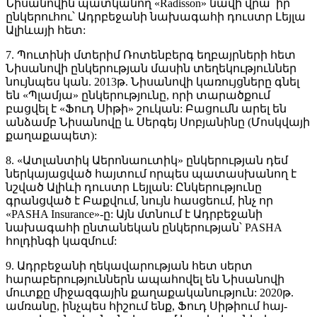
Նիսանովին պատկանող «Radisson» նավի վրա՝ իր
ընկերուհու՝ Ադրբեջանի նախագահի դուստր Լեյլա
Ալիևայի հետ:
7. Պուտինի մտերիմ Ռոտենբերգ եղբայրների հետ
Նիսանովի ընկերության մասին տեղեկություններ
նույնպես կան. 2013թ. Նիսանովի կառույցները գնել
են «Պլամյա» ընկերությունը, որի տարածքում
բացվել է «Ֆուդ Սիթի» շուկան: Բացումն արել են
անձամբ Նիսանովը և Սերգեյ Սոբյանինը (Մոսկվայի
քաղաքապետ):
8. «Ատլանտիկ Աերոնաուտիկ» ընկերության դեմ
ներկայացված հայտում որպես պատասխանող է
նշված Ալիևի դուստր Լեյլան: Ընկերությունը
գրանցված է Բաքվում, նույն հասցեում, ինչ որ
«PASHA Insurance»-ը: Այն մտնում է Ադրբեջանի
նախագահի ընտանեկան ընկերության՝ PASHA
հոլդինգի կազմում:
9. Ադրբեջանի ղեկավարության հետ սերտ
հարաբերություններն ապահովել են Նիսանովի
մուտքը միջազգային քաղաքականություն: 2020թ.
ամռանը, ինչպես հիշում ենք, Ֆուդ Սիթիում հայ-