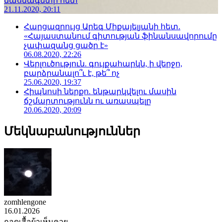
մասնագետի հետ
21.11.2020, 20:11
Հարցազրույց Արեգ Միքայելյանի հետ.
«Հայաստանում գիտության ֆինանսավորումը
չափազանց ցածր է»
06.08.2020, 22:26
Վերլուծություն. գույքահարկն, ի վերջո,
բարձրանալո՞ւ է, թե՞ ոչ
25.06.2020, 19:37
Հիպնոսի ներքո. ենթարկվելու մասին
ճշմարտությունն ու առասպելը
20.06.2020, 20:09
Մեկնաբանություններ
zomhlengone
16.01.2026
ถอดเสื้อผ้าเห็นควย