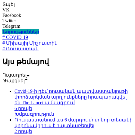
Տպել
VK
Facebook
Twitter
Telegram
Նորություններ
# COVID-19
# Միխայիլ Միշուստին
# Ռուսաստան
Այս թեմայով
Ուցադրել
Թաքցնել
Covid-19-ի դեմ ռուսական պատվաստանյութի
փորձարկման արդյունքները հրապարակվել
են The Lancet ամսագրում
6 րոպե
Խմբագրություն
Ռուսաստանում ևս 6 մարդու մոտ նոր տեսակի
կորոնավիրուս է հայտնաբերվել
2 րոպե