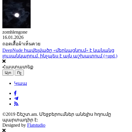
zomhlengone
16.01.2026
ถอดเสื้อผ้าเห็นควย
DeepNude հավելվածը «մերկացնում» է կանանց
լուսանկարում. ինչպես է այն աշխատում (+upd.)
Հաստատեք
Այո
Ոչ
Կապ
©2019 Շեշտ.am. Մեջբերումներ անելիս հղումը
պարտադիր է:
Designed by
Flatstudio