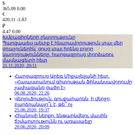
$
365.09
0.00
€
420.11
-1.83
₽
4.47
0.00
Խմբագիրների ընտրությունը
Պարզապես պետք է հնարավորություն տալ մեր
օդաչուներին՝ ցույց տալ իրենց բոլոր
կարողությունները. հարցազրույց փորձառու
մասնագետի հետ
21.11.2020, 20:11
Հարցազրույց Արեգ Միքայելյանի հետ.
«Հայաստանում գիտության ֆինանսավորումը
չափազանց ցածր է»
06.08.2020, 22:26
Վերլուծություն. գույքահարկն, ի վերջո,
բարձրանալո՞ւ է, թե՞ ոչ
25.06.2020, 19:37
Հիպնոսի ներքո. ենթարկվելու մասին
ճշմարտությունն ու առասպելը
20.06.2020, 20:09