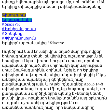
պետք է վերապրեն այն զգացումը, որն ունենում են
Երկիրը տիեզերքից տեսնող տիեզերագնացները:
Գիտություն
Նորություններ
# SpaceVR
# Երկիր մոլորակ
# Տիեզերք
# Փխրունություն
Երկիրը՝ արբանյակից / ©Inverse
Ուղեծրում կամ Լուսնի վրա եղած մարդիկ, ովքեր
երկրագունդը տեսել են վերևից, ուշադրություն են
հրավիրում նրա փխրունության վրա ու, դրանով
պայմանավորված, մեր մոլորակի կարևորության
վրա: Յու.Գագարինն, օրինակ, նշել է, որ Երկիրը
տիեզերանավ-արբանյակից անչափ գեղեցիկ է՝ կոչ
անելով պահպանել այդ գեղեցկությունը,
բազմապատկել այն, և ոչ թե՝ ոչնչացնել: Apollo 14-ի
տիեզերագնաց Էդգար Միտչելը հայտարարել է, որ
քաղաքական գործիչներին պետք է «նետել նետել
լուսնի վրա», որպեսզի նրանք տեսնեն այդ երևույթն
ու զգան աշխարհի գեղեցկությունն ու
առանձնահատկությունը, որի ճակատագիրը