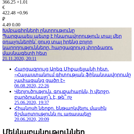
366.25
+1.01
€
422.48
+0.96
₽
4.49
0.00
Խմբագիրների ընտրությունը
Պարզապես պետք է հնարավորություն տալ մեր
օդաչուներին՝ ցույց տալ իրենց բոլոր
կարողությունները. հարցազրույց փորձառու
մասնագետի հետ
21.11.2020, 20:11
Հարցազրույց Արեգ Միքայելյանի հետ.
«Հայաստանում գիտության ֆինանսավորումը
չափազանց ցածր է»
06.08.2020, 22:26
Վերլուծություն. գույքահարկն, ի վերջո,
բարձրանալո՞ւ է, թե՞ ոչ
25.06.2020, 19:37
Հիպնոսի ներքո. ենթարկվելու մասին
ճշմարտությունն ու առասպելը
20.06.2020, 20:09
Մեկնաբանություններ