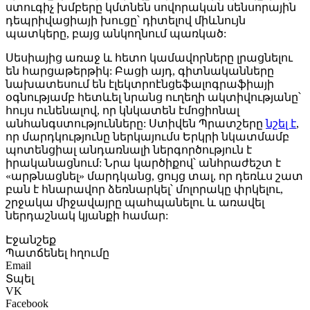
ստուգիչ խմբերը կմտնեն սովորական սենսորային
դեպրիվացիայի խուցը՝ դիտելով միևնույն
պատկերը, բայց անկողնում պառկած:
Սեսիայից առաջ և հետո կամավորները լրացնելու
են հարցաթերթիկ: Բացի այդ, գիտնականները
նախատեսում են էլեկտրոէնցեֆալոգրաֆիայի
օգնությամբ հետևել նրանց ուղեղի ակտիվությանը՝
հույս ունենալով, որ կնկատեն էմոցիոնալ
անհանգստությունները: Ստիվեն Պրատշերը
նշել է
,
որ մարդկությունը ներկայումս Երկրի նկատմամբ
պոտենցիալ անդառնալի ներգործություն է
իրականացնում: Նրա կարծիքով՝ անհրաժեշտ է
«արթնացնել» մարդկանց, ցույց տալ, որ դեռևս շատ
բան է հնարավոր ձեռնարկել՝ մոլորակը փրկելու,
շրջակա միջավայրը պահպանելու և առավել
ներդաշնակ կյանքի համար:
Էջանշեք
Պատճենել հղումը
Email
Տպել
VK
Facebook