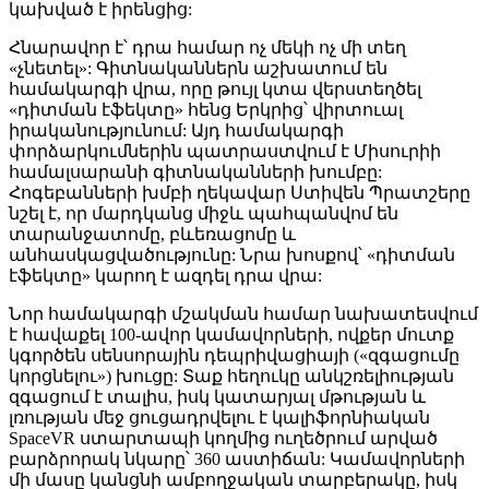
կախված է իրենցից:
Հնարավոր է՝ դրա համար ոչ մեկի ոչ մի տեղ
«չնետել»: Գիտնականներն աշխատում են
համակարգի վրա, որը թույլ կտա վերստեղծել
«դիտման էֆեկտը» հենց Երկրից՝ վիրտուալ
իրականությունում: Այդ համակարգի
փորձարկումներին պատրաստվում է Միսուրիի
համալսարանի գիտնականների խումբը:
Հոգեբանների խմբի ղեկավար Ստիվեն Պրատշերը
նշել է, որ մարդկանց միջև պահպանվոմ են
տարանջատոմը, բևեռացոմը և
անհասկացվածությունը: Նրա խոսքով՝ «դիտման
էֆեկտը» կարող է ազդել դրա վրա:
Նոր համակարգի մշակման համար նախատեսվում
է հավաքել 100-ավոր կամավորների, ովքեր մուտք
կգործեն սենսորային դեպրիվացիայի («զգացումը
կորցնելու») խուցը: Տաք հեղուկը անկշռելիության
զգացում է տալիս, իսկ կատարյալ մթության և
լռության մեջ ցուցադրվելու է կալիֆորնիական
SpaceVR ստարտապի կողմից ուղեծրում արված
բարձրորակ նկարը՝ 360 աստիճան: Կամավորների
մի մասը կանցնի ամբողջական տարբերակը, իսկ