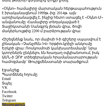
նաև թենիսի գնդակից փոքր լինել:
«Օկնո» համալիրը մարտական հերթապահություն
է իրականացնում 1999թ.-ից: 2014թ. այն
արդիականացվել է, ինչից հետո ստացել է «Օկնո-Մ»
անվանումը: Համալիրը տեղակայված է
Տաջիկստանի Սանգլոկ լեռան վրա, ծովի
մակերևույթից 2200 մ բարձրության վրա:
Հիշեցնենք նաև, որ մայիսի 9-ի գիշերը սպասվում է
չինական «Չանչժեն-5Վ» հրթիռ-կրիչի անկումը
Երկրի վրա: Ռոսկոսմոսի կանխատեսմամբ` նրա
կտորներն ընկնելու են Խաղաղ օվկիանոսում, իսկ
ԱՄՆ-ի ԶՈՒ տիեզերական հրամանատարության
համոզմամբ` Թուրքմենստանի տարածքում:
Էջանշեք
Պատճենել հղումը
Email
Տպել
VK
Facebook
Twitter
Telegram
Գիտություն