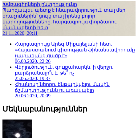
Խմբագիրների ընտրությունը
Պարզապես պետք է հնարավորություն տալ մեր
օդաչուներին՝ ցույց տալ իրենց բոլոր
կարողությունները. հարցազրույց փորձառու
մասնագետի հետ
21.11.2020, 20:11
Հարցազրույց Արեգ Միքայելյանի հետ.
«Հայաստանում գիտության ֆինանսավորումը
չափազանց ցածր է»
06.08.2020, 22:26
Վերլուծություն. գույքահարկն, ի վերջո,
բարձրանալո՞ւ է, թե՞ ոչ
25.06.2020, 19:37
Հիպնոսի ներքո. ենթարկվելու մասին
ճշմարտությունն ու առասպելը
20.06.2020, 20:09
Մեկնաբանություններ