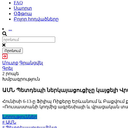
FAQ
Սպորտ
Օֆթոպ
Բոլոր հոդվածները
...
Որոնում
Մուտք
Գրանցվել
Գրել
2 րոպե
Խմբագրություն
ԱՄՆ Պետդեպի ներկայացուցիչը կայցելի 
Հունիսի 6-13-ը Ֆիլիպ Ռիքերը Երևանում և Բաքվու
«Ռուսաստանի կողմից ագրեսիայի և վրացական տ
Նորություններ
# ԱՄՆ
# Պետդեպարտամենտ