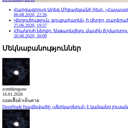
Հարցազրույց Արեգ Միքայելյանի հետ. «Հայա
06.08.2020, 22:26
Վերլուծություն. գույքահարկն, ի վերջո, բարձրանա
25.06.2020, 19:37
Հիպնոսի ներքո. ենթարկվելու մասին ճշմարտու
20.06.2020, 20:09
Մեկնաբանություններ
zomhlengone
16.01.2026
ถอดเสื้อผ้าเห็นควย
DeepNude հավելվածը «մերկացնում» է կանանց լուսան