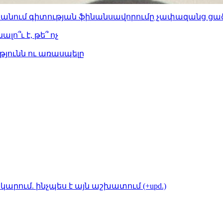
ստանում գիտության ֆինանսավորումը չափազանց ցած
լո՞ւ է, թե՞ ոչ
թյունն ու առասպելը
կարում. ինչպես է այն աշխատում (+upd.)