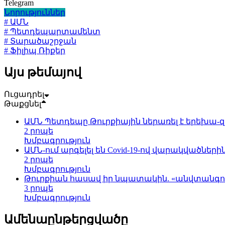
Telegram
Նորություններ
# ԱՄՆ
# Պետդեպարտամենտ
# Տարածաշրջան
# Ֆիլիպ Ռիքեր
Այս թեմայով
Ուցադրել
Թաքցնել
ԱՄՆ Պետդեպը Թուրքիային ներառել է երեխա-զ
2 րոպե
Խմբագրություն
ԱՄՆ-ում արգելել են Covid-19-ով վարակվածների
2 րոպե
Խմբագրություն
Թուրքիան հասավ իր նպատակին. «անվտանգութ
3 րոպե
Խմբագրություն
Ամենաընթերցվածը