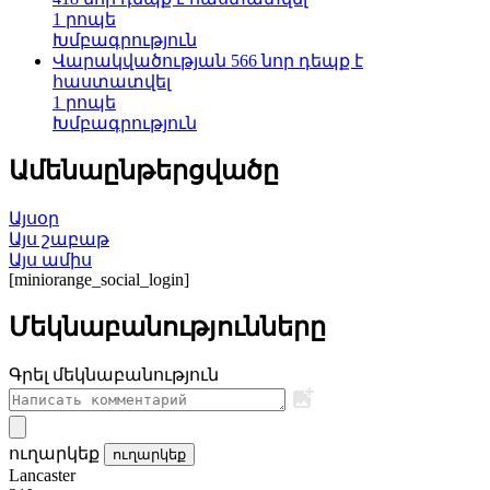
1 րոպե
Խմբագրություն
Վարակվածության 566 նոր դեպք է
հաստատվել
1 րոպե
Խմբագրություն
Ամենաընթերցվածը
Այսօր
Այս շաբաթ
Այս ամիս
[miniorange_social_login]
Մեկնաբանությունները
Գրել մեկնաբանություն
ուղարկեք
ուղարկեք
Lancaster