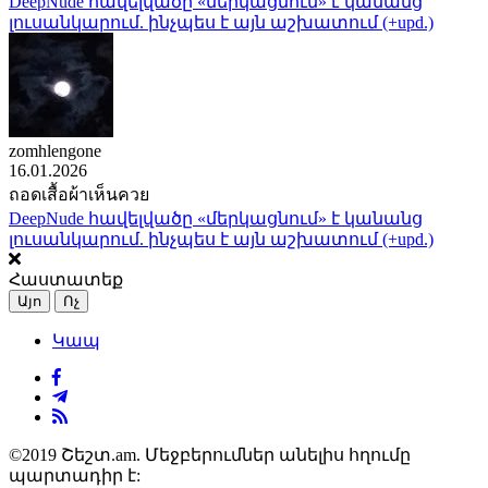
DeepNude հավելվածը «մերկացնում» է կանանց
լուսանկարում. ինչպես է այն աշխատում (+upd.)
zomhlengone
16.01.2026
ถอดเสื้อผ้าเห็นควย
DeepNude հավելվածը «մերկացնում» է կանանց
լուսանկարում. ինչպես է այն աշխատում (+upd.)
Հաստատեք
Այո
Ոչ
Կապ
©2019 Շեշտ.am. Մեջբերումներ անելիս հղումը
պարտադիր է: