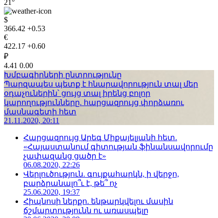
21°
$
366.42
+0.53
€
422.17
+0.60
₽
4.41
0.00
Խմբագիրների ընտրությունը
Պարզապես պետք է հնարավորություն տալ մեր
օդաչուներին՝ ցույց տալ իրենց բոլոր
կարողությունները. հարցազրույց փորձառու
մասնագետի հետ
21.11.2020, 20:11
Հարցազրույց Արեգ Միքայելյանի հետ.
«Հայաստանում գիտության ֆինանսավորումը
չափազանց ցածր է»
06.08.2020, 22:26
Վերլուծություն. գույքահարկն, ի վերջո,
բարձրանալո՞ւ է, թե՞ ոչ
25.06.2020, 19:37
Հիպնոսի ներքո. ենթարկվելու մասին
ճշմարտությունն ու առասպելը