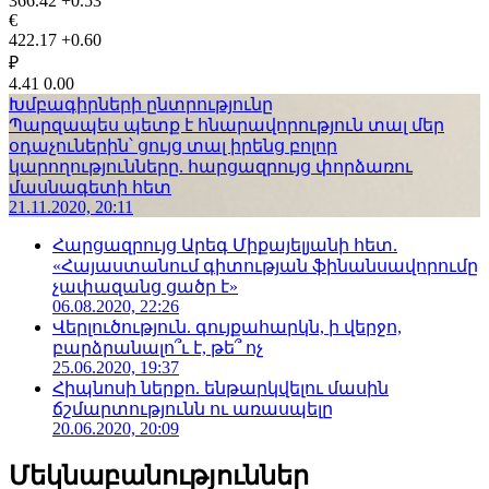
366.42
+0.53
€
422.17
+0.60
₽
4.41
0.00
Խմբագիրների ընտրությունը
Պարզապես պետք է հնարավորություն տալ մեր
օդաչուներին՝ ցույց տալ իրենց բոլոր
կարողությունները. հարցազրույց փորձառու
մասնագետի հետ
21.11.2020, 20:11
Հարցազրույց Արեգ Միքայելյանի հետ.
«Հայաստանում գիտության ֆինանսավորումը
չափազանց ցածր է»
06.08.2020, 22:26
Վերլուծություն. գույքահարկն, ի վերջո,
բարձրանալո՞ւ է, թե՞ ոչ
25.06.2020, 19:37
Հիպնոսի ներքո. ենթարկվելու մասին
ճշմարտությունն ու առասպելը
20.06.2020, 20:09
Մեկնաբանություններ