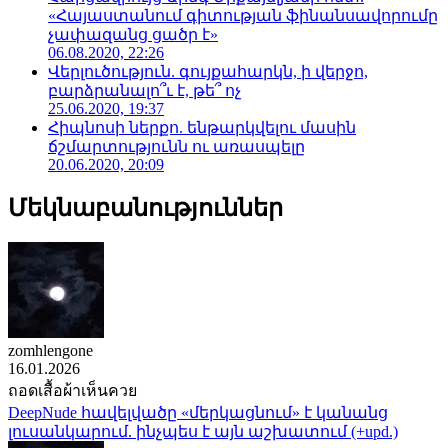
«Հայաստանում գիտության ֆինանսավորումը
չափազանց ցածր է»
06.08.2020, 22:26
Վերլուծություն. գույքահարկն, ի վերջո,
բարձրանալո՞ւ է, թե՞ ոչ
25.06.2020, 19:37
Հիպնոսի ներքո. ենթարկվելու մասին
ճշմարտությունն ու առասպելը
20.06.2020, 20:09
Մեկնաբանություններ
zomhlengone
16.01.2026
ถอดเสื้อผ้าเห็นควย
DeepNude հավելվածը «մերկացնում» է կանանց
լուսանկարում. ինչպես է այն աշխատում (+upd.)