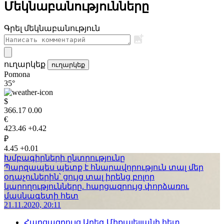
Մեկնաբանությունները
Գրել մեկնաբանություն
ուղարկեք
ուղարկեք
Pomona
35°
$
366.17
0.00
€
423.46
+0.42
₽
4.45
+0.01
Խմբագիրների ընտրությունը
Պարզապես պետք է հնարավորություն տալ մեր
օդաչուներին՝ ցույց տալ իրենց բոլոր
կարողությունները. հարցազրույց փորձառու
մասնագետի հետ
21.11.2020, 20:11
Հարցազրույց Արեգ Միքայելյանի հետ.