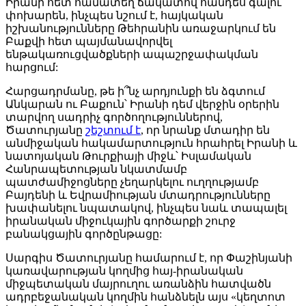
Իրանի հետ համատեղ ճակատով հանդես գալու
փոխարեն, ինչպես նշում է, հայկական
իշխանությունները Թեհրանին առաջարկում են
Բաքվի հետ պայմանավորվել
ենթակառուցվածքների ապաշրջափակման
հարցում:
Հարցադրմանը, թե ի՞նչ արդյունքի են ձգտում
Անկարան ու Բաքուն՝ Իրանի դեմ վերջին օրերին
տարվող սադրիչ գործողություններով,
Ծատուրյանը
շեշտում է
, որ նրանք մտադիր են
անմիջական հակամարտություն հրահրել Իրանի և
նատոյական Թուրքիայի միջև՝ Իսլամական
Հանրապետության նկատմամբ
պատժամիջոցները չեղարկելու ուղղությամբ
Բայդենի և Եվրամիության մտադրությունները
խափանելու նպատակով, ինչպես նաև տապալել
իրանական միջուկային գործարքի շուրջ
բանակցային գործընթացը:
Սարգիս Ծատուրյանը համարում է, որ Փաշինյանի
կառավարության կողմից հայ-իրանական
միջպետական մայրուղու առանձին հատվածն
ադրբեջանական կողմին հանձնելն այս «կեղտոտ