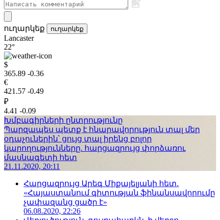
ուղարկեք
ուղարկեք
Lancaster
22°
$
365.89
-0.36
€
421.57
-0.49
₽
4.41
-0.09
Խմբագիրների ընտրությունը
Պարզապես պետք է հնարավորություն տալ մեր
օդաչուներին՝ ցույց տալ իրենց բոլոր
կարողությունները. հարցազրույց փորձառու
մասնագետի հետ
21.11.2020, 20:11
Հարցազրույց Արեգ Միքայելյանի հետ.
«Հայաստանում գիտության ֆինանսավորումը
չափազանց ցածր է»
06.08.2020, 22:26