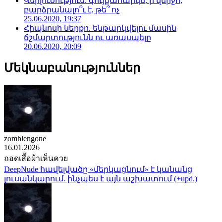
Վերլուծություն. գույքահարկն, ի վերջո,
բարձրանալո՞ւ է, թե՞ ոչ
25.06.2020, 19:37
Հիպնոսի ներքո. ենթարկվելու մասին
ճշմարտությունն ու առասպելը
20.06.2020, 20:09
Մեկնաբանություններ
zomhlengone
16.01.2026
ถอดเสื้อผ้าเห็นควย
DeepNude հավելվածը «մերկացնում» է կանանց
լուսանկարում. ինչպես է այն աշխատում (+upd.)