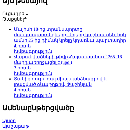
Այս թեմայով
Ուցադրել
Թաքցնել
Մայիսի 18-ից տրանսպորտը,
մանկապարտեզները, մոլերը կաշխատեն, իսկ
ամսի 25-ից դիմակ կրելը կդառնա պարտադիր
4 րոպե
Խմբագրություն
Վարակվածների թիվը Հայաստանում՝ 265. 16
մարդ առողջացել է (upd.)
3 րոպե
Խմբագրություն
Տանից դուրս գալ միայն անձնագրով և
լրացված ձևաթղթով. Փաշինյան
4 րոպե
Խմբագրություն
Ամենաընթերցվածը
Այսօր
Այս շաբաթ