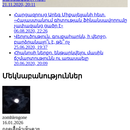
21.11.2020, 20:11
Հարցազրույց Արեգ Միքայելյանի հետ.
«Հայաստանում գիտության ֆինանսավորումը
չափազանց ցածր է»
06.08.2020, 22:26
Վերլուծություն. գույքահարկն, ի վերջո,
բարձրանալո՞ւ է, թե՞ ոչ
25.06.2020, 19:37
Հիպնոսի ներքո. ենթարկվելու մասին
ճշմարտությունն ու առասպելը
20.06.2020, 20:09
Մեկնաբանություններ
zomhlengone
16.01.2026
ถอดเสื้อผ้าเห็นควย