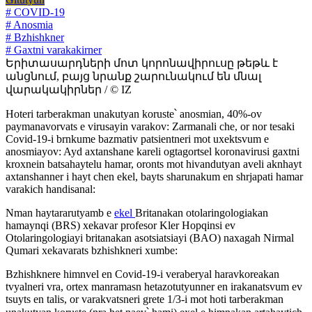
# COVID-19
# Anosmia
# Bzhishkner
# Gaxtni varakakirner
Երիտասարդների մոտ կորոնավիրուսը թեթև է
անցնում, բայց նրանք շարունակում են մնալ
վարակակիրներ / © IZ
Hoteri tarberakman unakutyan koruste՝ anosmian, 40%-ov
paymanavorvats e virusayin varakov: Zarmanali che, or nor tesaki
Covid-19-i brnkume bazmativ patsientneri mot uxektsvum e
anosmiayov: Ayd axtanshane kareli ogtagortsel koronavirusi gaxtni
kroxnein batsahaytelu hamar, oronts mot hivandutyan aveli aknhayt
axtanshanner i hayt chen ekel, bayts sharunakum en shrjapati hamar
varakich handisanal:
Nman haytararutyamb e
ekel
Britanakan otolaringologiakan
hamaynqi (BRS) xekavar profesor Kler Hopqinsi ev
Otolaringologiayi britanakan asotsiatsiayi (BAO) naxagah Nirmal
Qumari xekavarats bzhishkneri xumbe:
Bzhishknere himnvel en Covid-19-i veraberyal haravkoreakan
tvyalneri vra, ortex manramasn hetazotutyunner en irakanatsvum ev
tsuyts en talis, or varakvatsneri grete 1/3-i mot hoti tarberakman