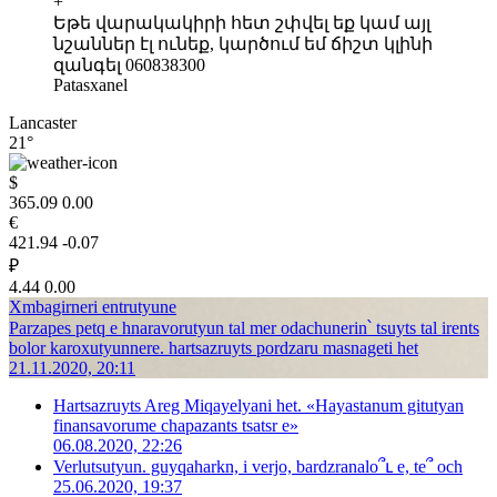
+
Եթե վարակակիրի հետ շփվել եք կամ այլ
նշաններ էլ ունեք, կարծում եմ ճիշտ կլինի
զանգել 060838300
Patasxanel
Lancaster
21°
$
365.09
0.00
€
421.94
-0.07
₽
4.44
0.00
Xmbagirneri entrutyune
Parzapes petq e hnaravorutyun tal mer odachunerin՝ tsuyts tal irents
bolor karoxutyunnere. hartsazruyts pordzaru masnageti het
21.11.2020, 20:11
Hartsazruyts Areg Miqayelyani het. «Hayastanum gitutyan
finansavorume chapazants tsatsr e»
06.08.2020, 22:26
Verlutsutyun. guyqaharkn, i verjo, bardzranalo՞ւ e, te՞ och
25.06.2020, 19:37