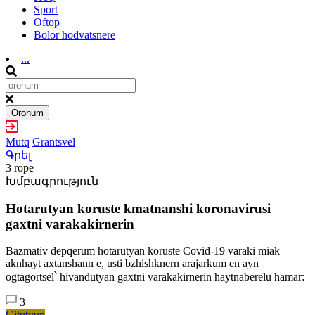
Sport
Oftop
Bolor hodvatsnere
...
Oronum
Mutq
Grantsvel
Գրել
3 rope
Խմբագրություն
Hotarutyan koruste kmatnanshi koronavirusi
gaxtni varakakirnerin
Bazmativ depqerum hotarutyan koruste Covid-19 varaki miak
aknhayt axtanshann e, usti bzhishknern arajarkum en ayn
ogtagortsel՝ hivandutyan gaxtni varakakirnerin haytnaberelu hamar:
3
Gitutyun