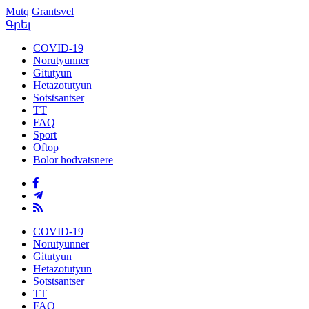
Mutq
Grantsvel
Գրել
COVID-19
Norutyunner
Gitutyun
Hetazotutyun
Sotstsantser
TT
FAQ
Sport
Oftop
Bolor hodvatsnere
COVID-19
Norutyunner
Gitutyun
Hetazotutyun
Sotstsantser
TT
FAQ