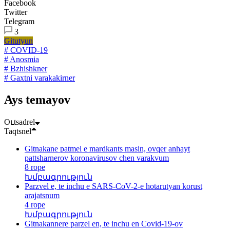
Facebook
Twitter
Telegram
3
Gitutyun
# COVID-19
# Anosmia
# Bzhishkner
# Gaxtni varakakirner
Ays temayov
Oւtsadrel
Taqtsnel
Gitnakane patmel e mardkants masin, ovqer anhayt
pattsharnerov koronavirusov chen varakvum
8 rope
Խմբագրություն
Parzvel e, te inchu e SARS-CoV-2-e hotarutyan korust
arajatsnum
4 rope
Խմբագրություն
Gitnakannere parzel en, te inchu en Covid-19-ov