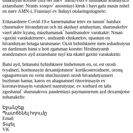
unakutyan koruste (nra het naev՝ hami) exel e himnakan artahaytich
axtanshane: Nrants xosqov՝ anosmiayi ktruk i hayt galu masin nshel
en naev AMN-i, Fransiayi ev Italiayi otolaringolognere:
Eritasardnere Covid-19-e hamematabar tetev en tanum՝ hatshax
chunenalov hivandutyan och mi aknhayt artahaytum, sharunakelov
varel aktiv kyanq, miazhamanak՝ handisanalov varakakir: Nman
«gaxtni varakakirnere», andzamb chnkatelov, npastum en
hivandutyan hetaga taratsmane: Oւsti bzhishknere mets ushadrutyun
en dardznum hami u hoti zgatsman korstin: Heshtutyamb
arandznatsox ayd axtanshane tuyl kta nkatel gaxtni varakakirin:
Batsi ayd, britanatsi bzhishknere hishetsnum en, or, est orosh
tvyalneri, hormonayin dexamijotsnere՝ kortikosteroidnere, oronq
ogtagortsvum en verin shnchuxineri orosh hivandutyunneri
buzhman hamar, karox en ahagnatsnel rinovirusayin ev
koronavirusayin varakneri tsanrutyune, ev xorhurd en talis
zgushanal՝ sharunakvox pandemiayi paymannerum ayd dexamijotse
nshanakelis:
Էջանշեք
Պատճենել հղումը
Email
Տպել
VK