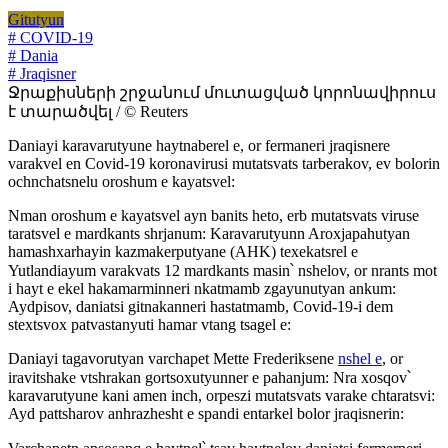
Gitutyun
# COVID-19
# Dania
# Jraqisner
Ջրաքիսների շրջանում մուտացված կորոնավիրուս
է տարածվել / © Reuters
Daniayi karavarutyune haytnaberel e, or fermaneri jraqisnere
varakvel en Covid-19 koronavirusi mutatsvats tarberakov, ev bolorin
ochnchatsnelu oroshum e kayatsvel:
Nman oroshum e kayatsvel ayn banits heto, erb mutatsvats viruse
taratsvel e mardkants shrjanum: Karavarutyunn Aroxjapahutyan
hamashxarhayin kazmakerputyane (AHK) texekatsrel e
Yutlandiayum varakvats 12 mardkants masin՝ nshelov, or nrants mot
i hayt e ekel hakamarminneri nkatmamb zgayunutyan ankum:
Aydpisov, daniatsi gitnakanneri hastatmamb, Covid-19-i dem
stextsvox patvastanyuti hamar vtang tsagel e:
Daniayi tagavorutyan varchapet Mette Frederiksene
nshel e
, or
iravitshake vtshrakan gortsoxutyunner e pahanjum: Nra xosqov՝
karavarutyune kani amen inch, orpeszi mutatsvats varake chtaratsvi:
Ayd pattsharov anhrazhesht e spandi entarkel bolor jraqisnerin: