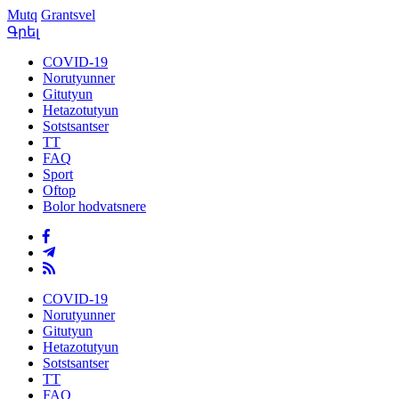
Mutq
Grantsvel
Գրել
COVID-19
Norutyunner
Gitutyun
Hetazotutyun
Sotstsantser
TT
FAQ
Sport
Oftop
Bolor hodvatsnere
COVID-19
Norutyunner
Gitutyun
Hetazotutyun
Sotstsantser
TT
FAQ