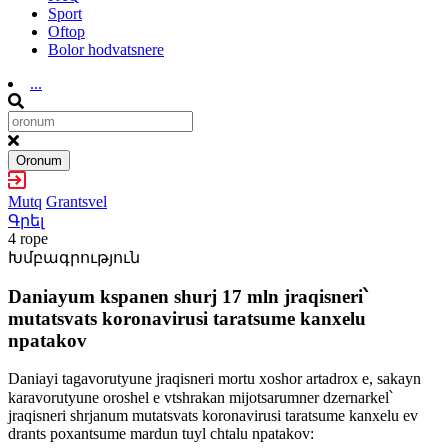
Sport
Oftop
Bolor hodvatsnere
...
Oronum
Mutq
Grantsvel
Գրել
4 rope
Խմբագրություն
Daniayum kspanen shurj 17 mln jraqisneri՝
mutatsvats koronavirusi taratsume kanxelu
npatakov
Daniayi tagavorutyune jraqisneri mortu xoshor artadrox e, sakayn
karavorutyune oroshel e vtshrakan mijotsarumner dzernarkel՝
jraqisneri shrjanum mutatsvats koronavirusi taratsume kanxelu ev
drants poxantsume mardun tuyl chtalu npatakov: