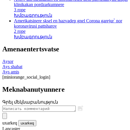
klinikakan pordzarkumnere
3 rope
Խմբագրություն
Amerikatsinere sksel en hazvadep gnel Corona garejur՝ nor
koronavirusi pattsharov
2 rope
Խմբագրություն
Amenaentertsvatse
Aysor
Ays shabat
Ays amis
[miniorange_social_login]
Meknabanutyunnere
Գրել մեկնաբանություն
uxarkeq
uxarkeq
Lancaster