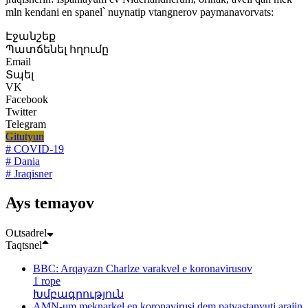
mln kendani en spanel՝ nuynatip vtangnerov paymanavorvats:
Էջանշեք
Պատճենել հղումը
Email
Տպել
VK
Facebook
Twitter
Telegram
Gitutyun
# COVID-19
# Dania
# Jraqisner
Ays temayov
Oւtsadrel
Taqtsnel
BBC: Arqayazn Charlze varakvel e koronavirusov
1 rope
Խմբագրություն
AMN-um meknarkel en koronavirusi dem patvastanyuti arajin