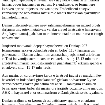
Varchapetn apsosanq e haytnel՝ tsav haytnelov daniatsi fermerneri
hamar, ovqer jraqisneri en pahum: Na endgtsel e, or fermernere
kzrkven aprusti mijotsits, ashxatanqits: Frederikseni xosqov՝
karavarutyune nerkayums mtatsum e nrants finansakan ajaktsutyun
tramadrelu masin:
Daniayi ishxanutyunnere naev sahmanapakumner en mttsrel orosh
shrjannerum, ortex mutatsvats varakn aravel taratsvats e hamarvum:
Arajikayum aroxjapahakan marminnere mtadir en manramasn tsragir
nerkayatsnel:
Jraqisneri mot varaki depqer haytnabervel en Daniayi 207
fermanerum, sakayn ochnchatsvelu en bolor՝ 1137 fermanerum
pahvoxnerin: Danian ashxarhum amenashat jraqisi morti artadroxn
e: Texi lratvamijotsnerum xosum en tarekan shurj 12-13 mln mortu
artadrutyan masin: Texi ostikanutyan gnahatmamb՝ erkrum spandi e
entarkvelu shurj 15-17 mln jraqis:
Ayn masin, or koronaviruse karox e taratsvel jraqisi ev mardu mijev,
haxordel en holandatsi gitnakannere՝ gitakan hodvatsum: Nyute
derevs pordzagitakan gnahatum chi antsel: Daniayum xosum en
batsarapes virusi tarberaki masin, ore jraqisits poxantsvum e mardun:
AHK-n haytararel e, or usumnasirum e Daniayits statsvats tvyalnere:
Danian arajinn e, or koronavirusi pattsharov spandi e entarkum
jraqisnerin: Ispaniayum ev Niderlandnerum, orinak, aveli qan mek