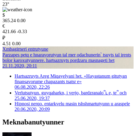
23°
$
365.24
0.00
€
421.66
-0.33
₽
4.51
0.00
Xmbagirneri entrutyune
Parzapes petq e hnaravorutyun tal mer odachunerin՝ tsuyts tal irents
bolor karoxutyunnere. hartsazruyts pordzaru masnageti het
21.11.2020, 20:11
Hartsazruyts Areg Miqayelyani het. «Hayastanum gitutyan
finansavorume chapazants tsatsr e»
06.08.2020, 22:26
Verlutsutyun. guyqaharkn, i verjo, bardzranalo՞ւ e, te՞ och
25.06.2020, 19:37
Hipnosi nerqo. entarkvelu masin tshshmartutyunn u araspele
20.06.2020, 20:09
Meknabanutyunner