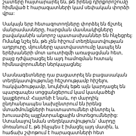
շատերը հայտարարել են, թե իրենց դիրքորոշումը
հիմնված է հարազատների կամ սեփական փորձի
վրա:
Սակայն երբ հետազոտողները փորձել են ճշտել
մանրամասները, հարցման մասնակիցները
բավականին անորոշ պատասխաններ են հնչեցրել:
Ոմանք նշել են, թե չեն հիշում տեղեկատվության
աղբյուրը, մյուսները պատվաստումը կապել են
երեխաների մոտ աուտիզմի առաջացման հետ,
բայց դժվարացել են այդ համոզման հստակ
հիմնավորումներ ներկայացնել:
Մասնագետները դա բացատրել են բացասական
տեղեկատվությունը հեշտությամբ հիշելու
հակվածությամբ, նույնիսկ եթե այն կարդացել են
պարզապես սոցցանցերում կամ կասկածելի
կայքերում: Հայտնի է նաև, որ մարդիկ
ընդհանրապես նախընտրում են իրենց
մտածմունքների հաստատումներ փնտրել և
խուսափել այլընտրանքային մոտեցումներից:
Ստանալով նման տեղեկատվություն` մարդը
մոռանում է, թե ինչպես է իմացել այդ մասին, և
հաճախ շփոթում է հարազատների հետ