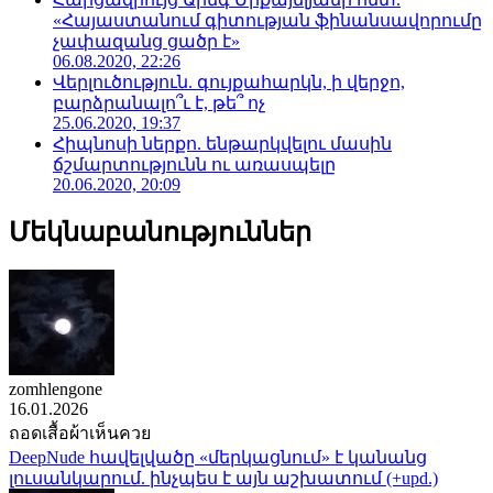
«Հայաստանում գիտության ֆինանսավորումը
չափազանց ցածր է»
06.08.2020, 22:26
Վերլուծություն. գույքահարկն, ի վերջո,
բարձրանալո՞ւ է, թե՞ ոչ
25.06.2020, 19:37
Հիպնոսի ներքո. ենթարկվելու մասին
ճշմարտությունն ու առասպելը
20.06.2020, 20:09
Մեկնաբանություններ
zomhlengone
16.01.2026
ถอดเสื้อผ้าเห็นควย
DeepNude հավելվածը «մերկացնում» է կանանց
լուսանկարում. ինչպես է այն աշխատում (+upd.)