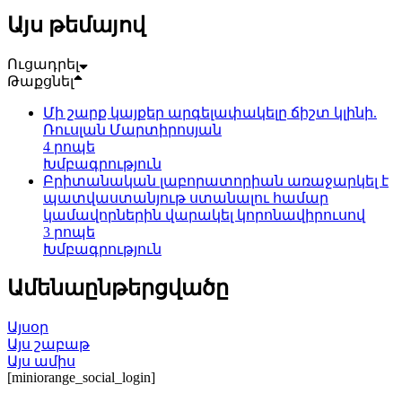
Այս թեմայով
Ուցադրել
Թաքցնել
Մի շարք կայքեր արգելափակելը ճիշտ կլինի.
Ռուսլան Մարտիրոսյան
4 րոպե
Խմբագրություն
Բրիտանական լաբորատորիան առաջարկել է
պատվաստանյութ ստանալու համար
կամավորներին վարակել կորոնավիրուսով
3 րոպե
Խմբագրություն
Ամենաընթերցվածը
Այսօր
Այս շաբաթ
Այս ամիս
[miniorange_social_login]