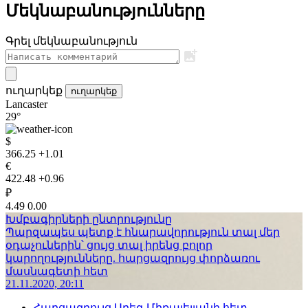
Մեկնաբանությունները
Գրել մեկնաբանություն
ուղարկեք
ուղարկեք
Lancaster
29°
$
366.25
+1.01
€
422.48
+0.96
₽
4.49
0.00
Խմբագիրների ընտրությունը
Պարզապես պետք է հնարավորություն տալ մեր
օդաչուներին՝ ցույց տալ իրենց բոլոր
կարողությունները. հարցազրույց փորձառու
մասնագետի հետ
21.11.2020, 20:11
Հարցազրույց Արեգ Միքայելյանի հետ.