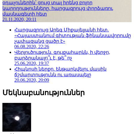
օդաչուներին՝ ցույց տալ իրենց բոլոր
կարողությունները. հարցազրույց փորձառու
մասնագետի հետ
21.11.2020, 20:11
Հարցազրույց Արեգ Միքայելյանի հետ.
«Հայաստանում գիտության ֆինանսավորումը
չափազանց ցածր է»
06.08.2020, 22:26
Վերլուծություն. գույքահարկն, ի վերջո,
բարձրանալո՞ւ է, թե՞ ոչ
25.06.2020, 19:37
Հիպնոսի ներքո. ենթարկվելու մասին
ճշմարտությունն ու առասպելը
20.06.2020, 20:09
Մեկնաբանություններ