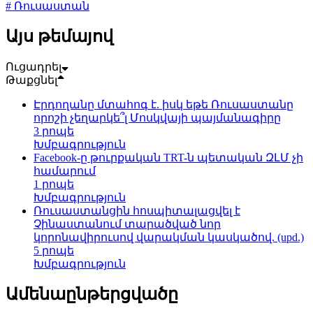
# Ռուսաստան
Այս թեմայով
Ուցադրել
Թաքցնել
Էրդողանը մտահոգ է. իսկ եթե Ռուսաստանը
որոշի չեղարկե՞լ Մոսկվայի պայմանագիրը
3 րոպե
Խմբագրություն
Facebook-ը թուրքական TRT-ն պետական ԶԼՄ չի
համարում
1 րոպե
Խմբագրություն
Ռուսաստանցին հոսպիտալացվել է
Չինաստանում տարածված նոր
կորոնավիրուսով վարակման կասկածով. (upd.)
5 րոպե
Խմբագրություն
Ամենաընթերցվածը