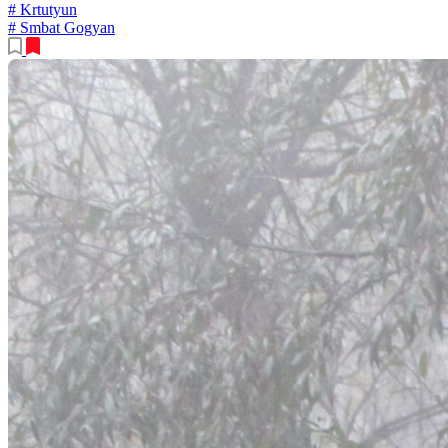
# Krtutyun
# Smbat Gogyan