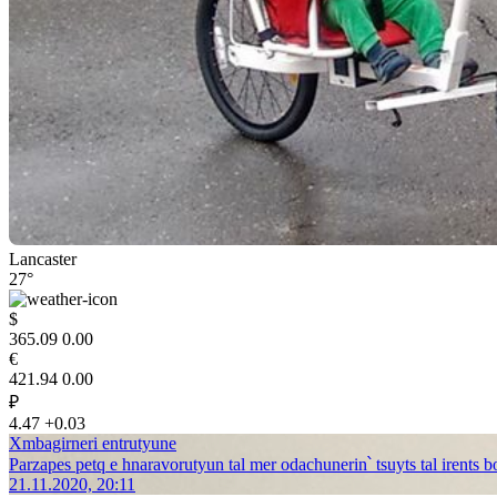
Lancaster
27°
$
365.09
0.00
€
421.94
0.00
₽
4.47
+0.03
Xmbagirneri entrutyune
Parzapes petq e hnaravorutyun tal mer odachunerin՝ tsuyts tal irents 
21.11.2020, 20:11