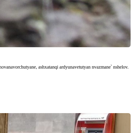
hovanavorchutyane, ashxatanqi ardyunavetutyan nvazmane՝ nshelov.