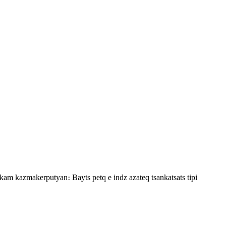
m kazmakerputyan։ Bayts petq e indz azateq tsankatsats tipi