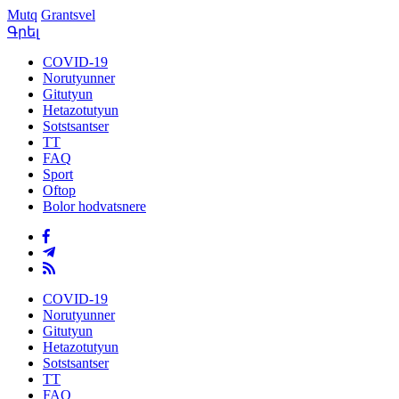
Mutq
Grantsvel
Գրել
COVID-19
Norutyunner
Gitutyun
Hetazotutyun
Sotstsantser
TT
FAQ
Sport
Oftop
Bolor hodvatsnere
COVID-19
Norutyunner
Gitutyun
Hetazotutyun
Sotstsantser
TT
FAQ