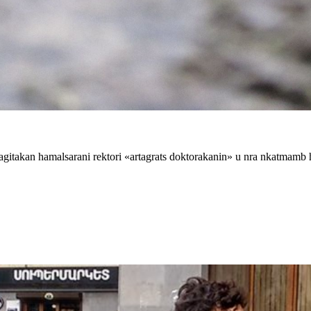
akan hamalsarani rektori «artagrats doktorakanin» u nra nkatmamb 