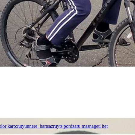
bolor karoxutyunnere. hartsazruyts pordzaru masnageti het