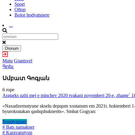
Sport
Oftop
Bolor hodvatsnere
...
Oronum
Mutq
Grantsvel
Գրել
Սմբատ Գոգյան
6 rope
Arajarks uzhi mej e minchev 2020 tvakani noyemberi 20-e, zhame` 
«Naxadzernutyune skselu depqum xostanum em 2021t. hoktemberi 1-its
byurokratakan qashqshuknerits». Smbat Gogyan:
Norutyunner
# Bats namakner
# Karavarutyun