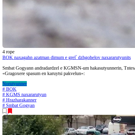
4 rope
BOK naxagahn azatman dimum e grel՝ dzhgohelov naxararutyunits
Smbat Gogyann andradardzel e KGMSN-um hakasutyunnerin, Tntesagit
«Gragoxere spasum en karuytsi pakvelun»:
Norutyunner
# BOK
# KGMS naxararutyun
# Hrazharakanner
# Smbat Gogyan