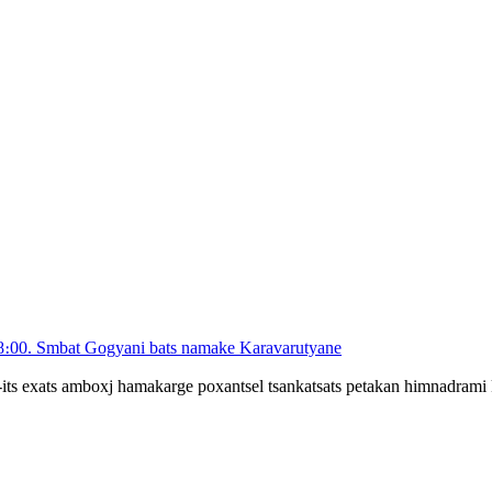
18։00. Smbat Gogyani bats namake Karavarutyane
 exats amboxj hamakarge poxantsel tsankatsats petakan himnadrami ka