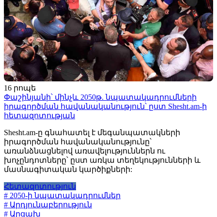
16 րոպե
Փաշինյանի՝ մինչև 2050թ. նպատակադրումների
իրագործման հավանականություն՝ ըստ Shesht.am-ի
հետազոտության
Shesht.am-ը գնահատել է մեգանպատակների
իրագործման հավանականությունը՝
առանձնացնելով առավելություններն ու
խոչընդոտները՝ ըստ առկա տեղեկությունների և
մասնագիտական կարծիքների:
Հետազոտություն
# 2050-ի նպատակադրումներ
# Արդյունաբերություն
# Արցախ