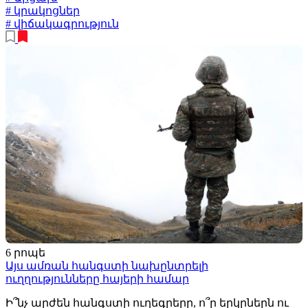
# կրակոցներ
# վիճակագրություն
6 րոպե
Այս ամռան հանգստի նախընտրելի
ուղղությունները հայերի համար
Ի՞նչ արժեն հանգստի ուղեգրերը, ո՞ր երկրներն ու