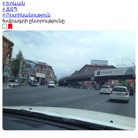
# Երևան
# ՃՏՊ
# Ոստիկանություն
Խմբագրի ընտրությունը