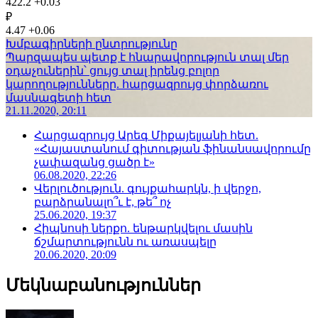
422.2
+0.03
₽
4.47
+0.06
Խմբագիրների ընտրությունը
Պարզապես պետք է հնարավորություն տալ մեր
օդաչուներին՝ ցույց տալ իրենց բոլոր
կարողությունները. հարցազրույց փորձառու
մասնագետի հետ
21.11.2020, 20:11
Հարցազրույց Արեգ Միքայելյանի հետ.
«Հայաստանում գիտության ֆինանսավորումը
չափազանց ցածր է»
06.08.2020, 22:26
Վերլուծություն. գույքահարկն, ի վերջո,
բարձրանալո՞ւ է, թե՞ ոչ
25.06.2020, 19:37
Հիպնոսի ներքո. ենթարկվելու մասին
ճշմարտությունն ու առասպելը
20.06.2020, 20:09
Մեկնաբանություններ