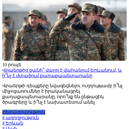
10 րոպե
Վրաերթից քանի՞ մարդ է մահանում Երևանում, և
ի՞նչ է մտածում քաղաքապետարանը
Վրաերթի դեպքերը նվազեցնելու ուղղությամբ ի՞նչ
միջոցառումներ է իրականացրել
քաղաքապետարանը, որո՞նք են ընթացիկ
ծրագրերը և ի՞նչ է նախատեսում անել
Հետազոտություն
# առողջություն
# Երևան
# Մահ