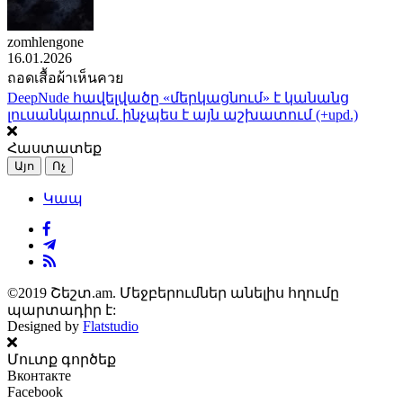
zomhlengone
16.01.2026
ถอดเสื้อผ้าเห็นควย
DeepNude հավելվածը «մերկացնում» է կանանց
լուսանկարում. ինչպես է այն աշխատում (+upd.)
Հաստատեք
Այո
Ոչ
Կապ
©2019 Շեշտ.am. Մեջբերումներ անելիս հղումը
պարտադիր է:
Designed by
Flatstudio
Մուտք գործեք
Вконтакте
Facebook