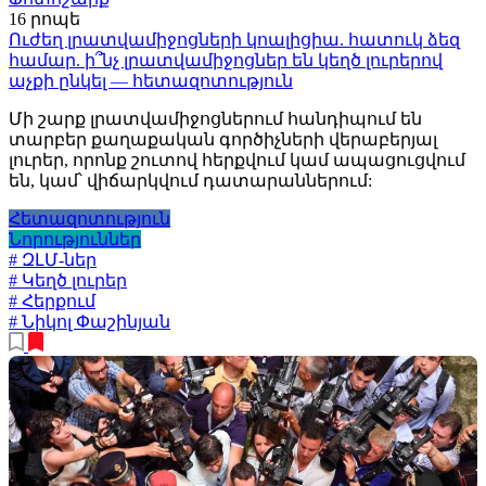
16 րոպե
Ուժեղ լրատվամիջոցների կոալիցիա. հատուկ ձեզ
համար. ի՞նչ լրատվամիջոցներ են կեղծ լուրերով
աչքի ընկել — հետազոտություն
Մի շարք լրատվամիջոցներում հանդիպում են
տարբեր քաղաքական գործիչների վերաբերյալ
լուրեր, որոնք շուտով հերքվում կամ ապացուցվում
են, կամ՝ վիճարկվում դատարաններում:
Հետազոտություն
Նորություններ
# ԶԼՄ-ներ
# Կեղծ լուրեր
# Հերքում
# Նիկոլ Փաշինյան