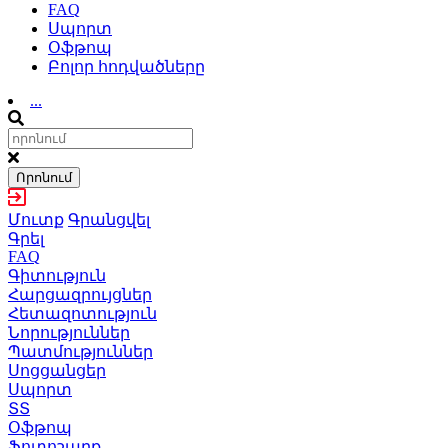
FAQ
Սպորտ
Օֆթոպ
Բոլոր հոդվածները
...
Որոնում
Մուտք
Գրանցվել
Գրել
FAQ
Գիտություն
Հարցազրույցներ
Հետազոտություն
Նորություններ
Պատմություններ
Սոցցանցեր
Սպորտ
ՏՏ
Օֆթոպ
Ֆոտոշարք