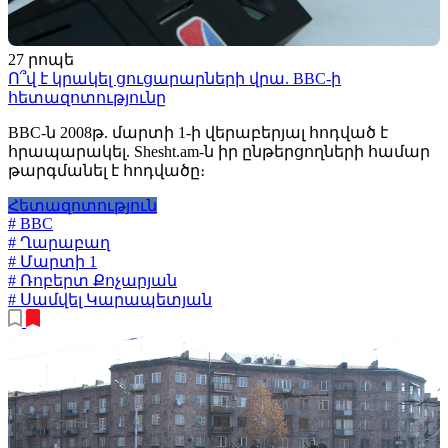
27 րոպե
Ո՞վ է կրակել ցուցարարների վրա. BBC-ի
հետազոտությունը
BBC-ն 2008թ. մարտի 1-ի վերաբերյալ հոդված է
հրապարակել. Shesht.am-ն իր ընթերցողների համար
թարգմանել է հոդվածը։
Հետազոտություն
# BBC
# Ղարաբաղ
# Մարտի 1
# Ռոբերտ Քոչարյան
# Սամվել Կարապետյան