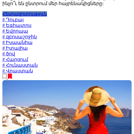
ինչո՞ւ են ընտրում մեր հայրենակիցները:
Հետազոտություն
# Դուբայ
# Եգիպտոս
# Եվրոպա
# զբոսաշրջիկ
# Իսպանիա
# Իտալիա
# ծով
# Հարցում
# Հունաստան
# Վրաստան