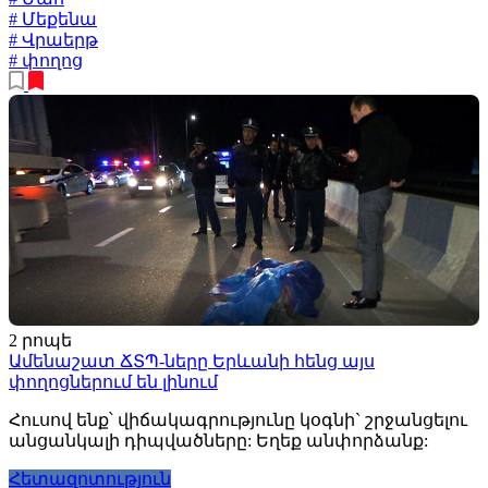
# Մեքենա
# Վրաերթ
# փողոց
2 րոպե
Ամենաշատ ՃՏՊ-ները Երևանի հենց այս
փողոցներում են լինում
Հուսով ենք՝ վիճակագրությունը կօգնի` շրջանցելու
անցանկալի դիպվածները: Եղեք անփորձանք:
Հետազոտություն