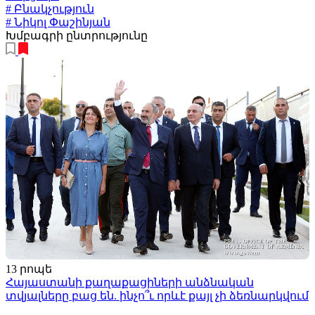
# Բնակչություն
# Նիկոլ Փաշինյան
Խմբագրի ընտրությունը
13 րոպե
Հայաստանի քաղաքացիների անձնական
տվյալները բաց են. ինչո՞ւ որևէ քայլ չի ձեռնարկվում