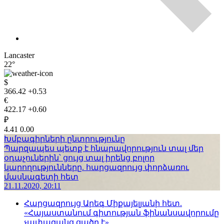
Lancaster
22°
$
366.42
+0.53
€
422.17
+0.60
₽
4.41
0.00
Խմբագիրների ընտրությունը
Պարզապես պետք է հնարավորություն տալ մեր
օդաչուներին՝ ցույց տալ իրենց բոլոր
կարողությունները. հարցազրույց փորձառու
մասնագետի հետ
21.11.2020, 20:11
Հարցազրույց Արեգ Միքայելյանի հետ.
«Հայաստանում գիտության ֆինանսավորումը
չափազանց ցածր է»