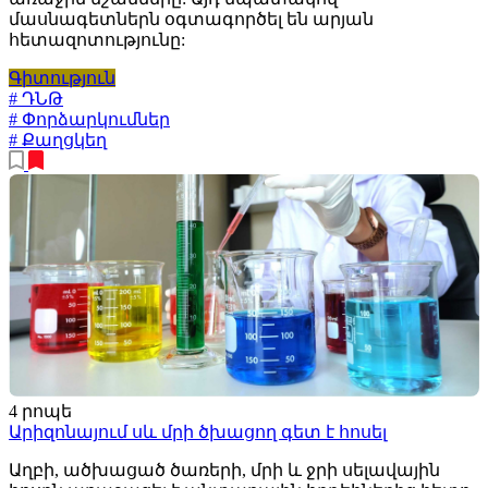
մասնագետներն օգտագործել են արյան
հետազոտությունը:
Գիտություն
# ԴՆԹ
# Փորձարկումներ
# Քաղցկեղ
4 րոպե
Արիզոնայում սև մրի ծխացող գետ է հոսել
Աղբի, ածխացած ծառերի, մրի և ջրի սելավային