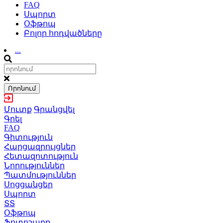
FAQ
Սպորտ
Օֆթոպ
Բոլոր հոդվածները
...
Որոնում
Մուտք
Գրանցվել
Գրել
FAQ
Գիտություն
Հարցազրույցներ
Հետազոտություն
Նորություններ
Պատմություններ
Սոցցանցեր
Սպորտ
ՏՏ
Օֆթոպ
Ֆոտոշարք