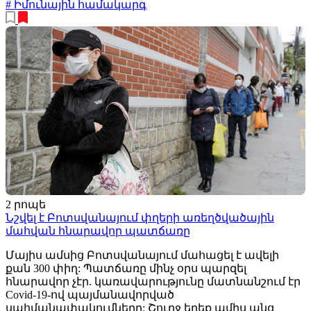
# Իմունային համակարգ
2 րոպե
Նշվել է Բոտսվանայում փղերի առեղծվածային
մահվան հնարավոր պատճառը
Մայիս ամսից Բոտսվանայում մահացել է ավելի
քան 300 փիղ: Պատճառը մինչ օրս պարզել
հնարավոր չէր. կառավարությունը մատնանշում էր
Covid-19-ով պայմանավորված
սահմանափակումները: Շուրջ երեք ամիս անց