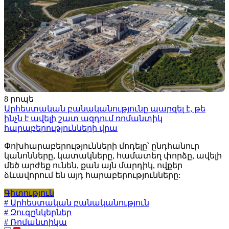
8 րոպե
Արհեստական բանականությունը պարզել է, թե
ինչն է ավելի շատ ազդում ռոմանտիկ
հարաբերությունների վրա
Փոխհարաբերությունների մոդելը՝ ընդհանուր
կանոնները, կատակները, համատեղ փորձը, ավելի
մեծ արժեք ունեն, քան այն մարդիկ, ովքեր
ձևավորում են այդ հարաբերությունները:
Գիտություն
# Արհեստական բանականություն
# Զուգընկերներ
# Ռոմանտիկա