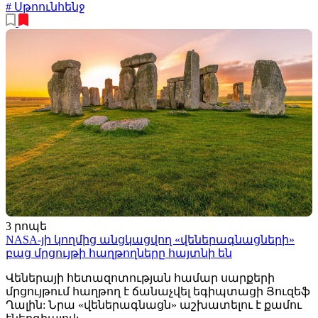
# Սթոունհենջ
3 րոպե
NASA-յի կողմից անցկացվող «վեներագնացների»
բաց մրցույթի հաղթողները հայտնի են
Վեներայի հետազոտության համար սարքերի
մրցույթում հաղթող է ճանաչվել եգիպտացի Յուզեֆ
Ղալին: Նրա «վեներագնացն» աշխատելու է քամու