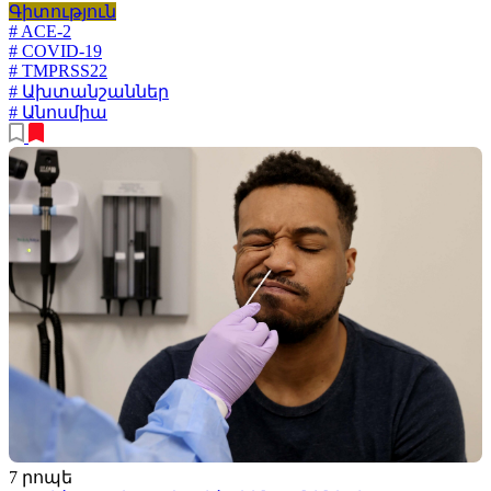
Գիտություն
# ACE-2
# COVID-19
# TMPRSS22
# Ախտանշաններ
# Անոսմիա
7 րոպե