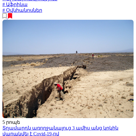
# Աֆրիկա
# Օվկիանոսներ
5 րոպե
Տղամարդն առողջանալուց 3 ամիս անց կրկին
վարակվել է Covid-19-ով