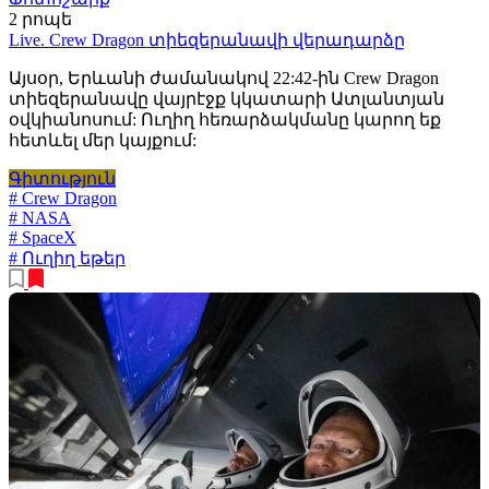
2 րոպե
Live. Crew Dragon տիեզերանավի վերադարձը
Այսօր, Երևանի ժամանակով 22:42-ին Crew Dragon
տիեզերանավը վայրէջք կկատարի Ատլանտյան
օվկիանոսում: Ուղիղ հեռարձակմանը կարող եք
հետևել մեր կայքում:
Գիտություն
# Crew Dragon
# NASA
# SpaceX
# Ուղիղ եթեր