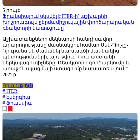
5 րոպե
Ֆրանսիայում սկսվել է ITER-ի՝ աշխարհի
խոշորագույն ջերմամիջուկային փորձարարական
ռեակտորի կառուցումը
Աշխատանքների մեկնարկի հանդիսավոր
արարողությանը մասնակցու համար Սեն-Պոլ-լը-
Դյուրանս են ժամանել նախագծի մասնակից
պետությունների, այդ թվում՝ Ռուսաստանի
ներկայացուցիչները: Ռեակտորի գործարկումը և
առաջին պլազմայի ստացումը նախատեսվում է
2025թ.:
Գիտություն
# ITER
# Էներգիա
# Ֆրանսիա