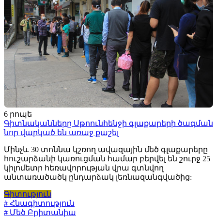
6 րոպե
Գիտնականները Սթոունհենջի գլաքարերի ծագման
նոր վարկած են առաջ քաշել
Մինչև 30 տոննա կշռող ավազային մեծ գլաքարերը
հուշարձանի կառուցման համար բերվել են շուրջ 25
կիլոմետր հեռավորության վրա գտնվող
անտառածածկ ընդարձակ լեռնազանգվածից:
Գիտություն
# Հնագիտություն
# Մեծ Բրիտանիա