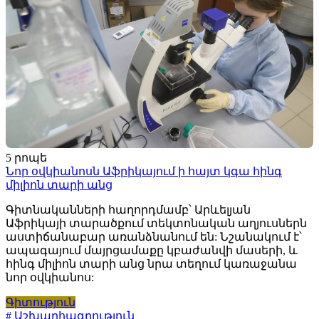
5 րոպե
Նոր օվկիանոսն Աֆրիկայում ի հայտ կգա հինգ
միլիոն տարի անց
Գիտնականների հաղորդմամբ՝ Արևելյան
Աֆրիկայի տարածքում տեկտոնական աղյուսներն
աստիճանաբար առանձնանում են: Նշանակում է՝
ապագայում մայրցամաքը կբաժանվի մասերի, և
հինգ միլիոն տարի անց նրա տեղում կառաջանա
նոր օվկիանոս:
Գիտություն
# Աշխարհագրություն