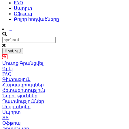
FAQ
Սպորտ
Օֆթոպ
Բոլոր հոդվածները
...
Որոնում
Մուտք
Գրանցվել
Գրել
FAQ
Գիտություն
Հարցազրույցներ
Հետազոտություն
Նորություններ
Պատմություններ
Սոցցանցեր
Սպորտ
ՏՏ
Օֆթոպ
Ֆոտոշարք