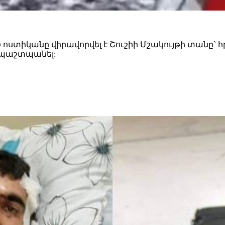
տիկանը վիրավորվել է Շուշիի Մշակույթի տանը` հր
 պաշտպանել: