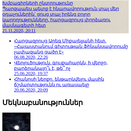
Խմբագիրների ընտրությունը
Պարզապես պետք է հնարավորություն տալ մեր
օդաչուներին՝ ցույց տալ իրենց բոլոր
կարողությունները. հարցազրույց փորձառու
մասնագետի հետ
21.11.2020, 20:11
Հարցազրույց Արեգ Միքայելյանի հետ.
«Հայաստանում գիտության ֆինանսավորումը
չափազանց ցածր է»
06.08.2020, 22:26
Վերլուծություն. գույքահարկն, ի վերջո,
բարձրանալո՞ւ է, թե՞ ոչ
25.06.2020, 19:37
Հիպնոսի ներքո. ենթարկվելու մասին
ճշմարտությունն ու առասպելը
20.06.2020, 20:09
Մեկնաբանություններ