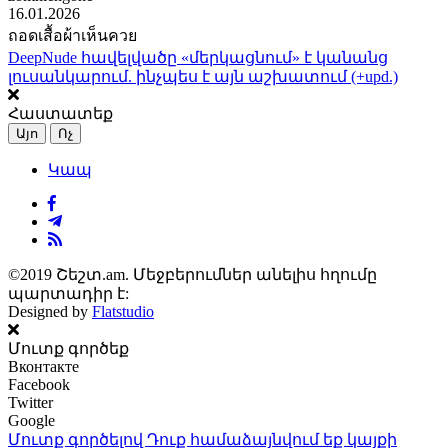
16.01.2026
ถอดเสื้อผ้าเห็นควย
DeepNude հավելվածը «մերկացնում» է կանանց
լուսանկարում. ինչպես է այն աշխատում (+upd.)
Հաստատեք
Այո
Ոչ
Կապ
©2019 Շեշտ.am. Մեջբերումներ անելիս հղումը
պարտադիր է:
Designed by
Flatstudio
Մուտք գործեք
Вконтакте
Facebook
Twitter
Google
Մուտք գործելով Դուք համաձայնվում եք կայքի