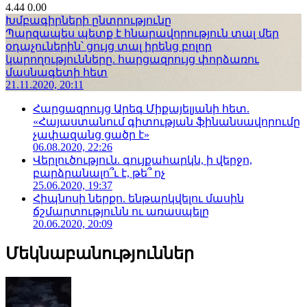
4.44
0.00
Խմբագիրների ընտրությունը
Պարզապես պետք է հնարավորություն տալ մեր
օդաչուներին՝ ցույց տալ իրենց բոլոր
կարողությունները. հարցազրույց փորձառու
մասնագետի հետ
21.11.2020, 20:11
Հարցազրույց Արեգ Միքայելյանի հետ.
«Հայաստանում գիտության ֆինանսավորումը
չափազանց ցածր է»
06.08.2020, 22:26
Վերլուծություն. գույքահարկն, ի վերջո,
բարձրանալո՞ւ է, թե՞ ոչ
25.06.2020, 19:37
Հիպնոսի ներքո. ենթարկվելու մասին
ճշմարտությունն ու առասպելը
20.06.2020, 20:09
Մեկնաբանություններ