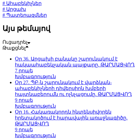
# Ահաբեկիչներ
# Արցախ
# Պատերազմներ
Այս թեմայով
Ուցադրել
Թաքցնել
Օր 36. Արցախի բանակը շարունակում է
հակաահաբեկչական պայքարը. ԹԱՐՄԱՑՎՈՂ
7 րոպե
Խմբագրություն
Օր 27. ՊԲ-ն շարունակում է վարձկան-
ահաբեկիչների դիվերսիոն խմբերի
հայտնաբերումն ու ոչնչացումը. ԹԱՐՄԱՑՎՈՂ
9 րոպե
Խմբագրություն
Օր 16. Հակառակորդն ինտենսիվորեն
հրետակոծում է հարավային առաջնագիծը.
ԹԱՐՄԱՑՎՈՂ
9 րոպե
Խմբագրություն