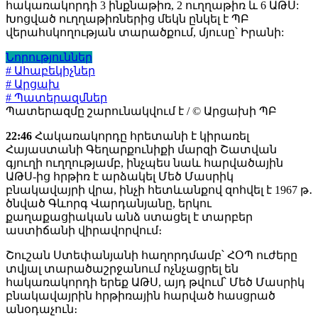
հակառակորդի 3 ինքնաթիռ, 2 ուղղաթիռ և 6 ԱԹՍ:
Խոցված ուղղաթիռներից մեկն ընկել է ՊԲ
վերահսկողության տարածքում, մյուսը՝ Իրանի:
Նորություններ
# Ահաբեկիչներ
# Արցախ
# Պատերազմներ
Պատերազմը շարունակվում է / © Արցախի ՊԲ
22:46
Հակառակորդը հրետանի է կիրառել
Հայաստանի Գեղարքունիքի մարզի Շատվան
գյուղի ուղղությամբ, ինչպես նաև հարվածային
ԱԹՍ-ից հրթիռ է արձակել Մեծ Մասրիկ
բնակավայրի վրա, ինչի հետևանքով զոհվել է 1967 թ․
ծնված Գևորգ Վարդանյանը, երկու
քաղաքացիական անձ ստացել է տարբեր
աստիճանի վիրավորվում։
Շուշան Ստեփանյանի հաղորդմամբ՝ ՀՕՊ ուժերը
տվյալ տարածաշրջանում ոչնչացրել են
հակառակորդի երեք ԱԹՍ, այդ թվում՝ Մեծ Մասրիկ
բնակավայրին հրթիռային հարված հասցրած
անօդաչուն։