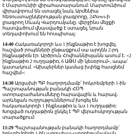
է Մարտունիի վիրահատարանում: Մարտունիում
վիրավորում են ստացել նաև Արմենիա
հեռուստաընկերության լրագրողը, 24News-ի
լրագրող Սևակ Վարդումյանը. վերջինս մեջքի
հատվածում վնասվածք է ստացել, նրան
տեղափոխում են հոսպիտալ:
14:40
Հակառակորդի ևս 1 ինքնաթիռ է խոցվել.
հաշված րոպեների ընթացքում սա արդեն 2-րդ
ինքնաթիռն էր: Արծրուն Հովհաննիսյանն ասում է. «2
ինքնաթիռ 2 ուղղաթիռ, 6 ԱԹՍ մի կեսօրում», ապա՝
կատակում. «Ախպերներ կամաց խփեք հասցնեմ
հաշվեմ»:
14:30
Արցախի ՊԲ հաղորդմամբ՝ հոկտեմբերի 1-ին
Պաշտպանության բանակի ՀՕՊ
ստորաբաժանումները հարավային և հարավ-
արևելյան ուղղություններում խոցել են
հակառակորդի 1 ինքնաթիռ և ևս 1 ուղղաթիռ:
Խոցված ուղղաթիռն ընկել է ՊԲ վերահսկողության
տարածքում:
11:29
Պաշտպանության բանակի հաղորդմամբ՝
հոկտեմբերի 1-ին արցախա-ադրբեջանական