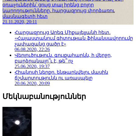
օդաչուներին՝ ցույց տալ իրենց բոլոր
կարողությունները. հարցազրույց փորձառու
մասնագետի հետ
21.11.2020, 20:11
Հարցազրույց Արեգ Միքայելյանի հետ.
«Հայաստանում գիտության ֆինանսավորումը
չափազանց ցածր է»
06.08.2020, 22:26
Վերլուծություն. գույքահարկն, ի վերջո,
բարձրանալո՞ւ է, թե՞ ոչ
25.06.2020, 19:37
Հիպնոսի ներքո. ենթարկվելու մասին
ճշմարտությունն ու առասպելը
20.06.2020, 20:09
Մեկնաբանություններ