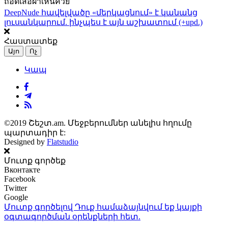
ถอดเสื้อผ้าเห็นควย
DeepNude հավելվածը «մերկացնում» է կանանց
լուսանկարում. ինչպես է այն աշխատում (+upd.)
Հաստատեք
Այո
Ոչ
Կապ
©2019 Շեշտ.am. Մեջբերումներ անելիս հղումը
պարտադիր է:
Designed by
Flatstudio
Մուտք գործեք
Вконтакте
Facebook
Twitter
Google
Մուտք գործելով Դուք համաձայնվում եք կայքի
օգտագործման օրենքների
հետ.