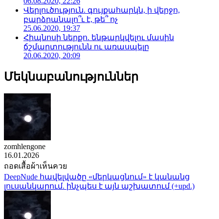
06.08.2020, 22:26
Վերլուծություն. գույքահարկն, ի վերջո,
բարձրանալո՞ւ է, թե՞ ոչ
25.06.2020, 19:37
Հիպնոսի ներքո. ենթարկվելու մասին
ճշմարտությունն ու առասպելը
20.06.2020, 20:09
Մեկնաբանություններ
zomhlengone
16.01.2026
ถอดเสื้อผ้าเห็นควย
DeepNude հավելվածը «մերկացնում» է կանանց
լուսանկարում. ինչպես է այն աշխատում (+upd.)