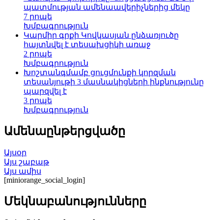
պատմության ամենաավերիչներից մեկը
7 րոպե
Խմբագրություն
Կարմիր գրքի Կովկասյան ընձառյուծը
հայտնվել է տեսախցիկի առաջ
2 րոպե
Խմբագրություն
Խոշտանգմամբ ցուցմունքի կորզման
տեսանյութի 3 մասնակիցների ինքնությունը
պարզվել է
3 րոպե
Խմբագրություն
Ամենաընթերցվածը
Այսօր
Այս շաբաթ
Այս ամիս
[miniorange_social_login]
Մեկնաբանությունները