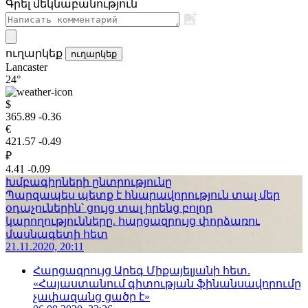
Գրել մեկնաբանություն
ուղարկեք
ուղարկեք
Lancaster
24°
$
365.89
-0.36
€
421.57
-0.49
₽
4.41
-0.09
Խմբագիրների ընտրությունը
Պարզապես պետք է հնարավորություն տալ մեր
օդաչուներին՝ ցույց տալ իրենց բոլոր
կարողությունները. հարցազրույց փորձառու
մասնագետի հետ
21.11.2020, 20:11
Հարցազրույց Արեգ Միքայելյանի հետ.
«Հայաստանում գիտության ֆինանսավորումը
չափազանց ցածր է»