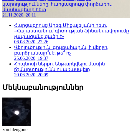
կարողությունները. հարցազրույց փորձառու
մասնագետի հետ
21.11.2020, 20:11
Հարցազրույց Արեգ Միքայելյանի հետ.
«Հայաստանում գիտության ֆինանսավորումը
չափազանց ցածր է»
06.08.2020, 22:26
Վերլուծություն. գույքահարկն, ի վերջո,
բարձրանալո՞ւ է, թե՞ ոչ
25.06.2020, 19:37
Հիպնոսի ներքո. ենթարկվելու մասին
ճշմարտությունն ու առասպելը
20.06.2020, 20:09
Մեկնաբանություններ
zomhlengone