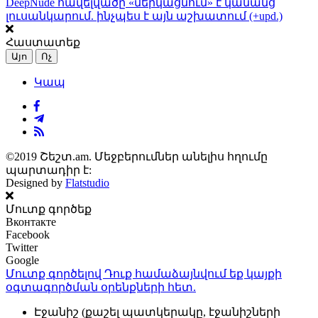
DeepNude հավելվածը «մերկացնում» է կանանց
լուսանկարում. ինչպես է այն աշխատում (+upd.)
Հաստատեք
Այո
Ոչ
Կապ
©2019 Շեշտ.am. Մեջբերումներ անելիս հղումը
պարտադիր է:
Designed by
Flatstudio
Մուտք գործեք
Вконтакте
Facebook
Twitter
Google
Մուտք գործելով Դուք համաձայնվում եք կայքի
օգտագործման օրենքների
հետ.
Էջանիշ (քաշել պատկերակը, էջանիշների