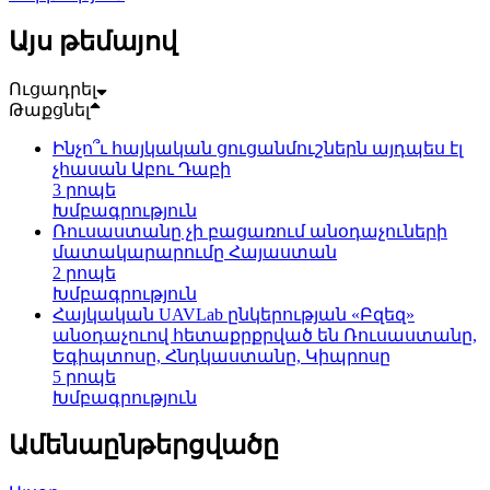
Այս թեմայով
Ուցադրել
Թաքցնել
Ինչո՞ւ հայկական ցուցանմուշներն այդպես էլ
չհասան Աբու Դաբի
3 րոպե
Խմբագրություն
Ռուսաստանը չի բացառում անօդաչուների
մատակարարումը Հայաստան
2 րոպե
Խմբագրություն
Հայկական UAVLab ընկերության «Բզեզ»
անօդաչուով հետաքրքրված են Ռուսաստանը,
Եգիպտոսը, Հնդկաստանը, Կիպրոսը
5 րոպե
Խմբագրություն
Ամենաընթերցվածը