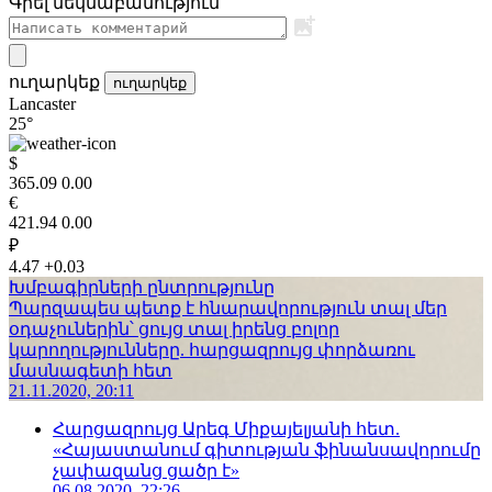
Գրել մեկնաբանություն
ուղարկեք
ուղարկեք
Lancaster
25°
$
365.09
0.00
€
421.94
0.00
₽
4.47
+0.03
Խմբագիրների ընտրությունը
Պարզապես պետք է հնարավորություն տալ մեր
օդաչուներին՝ ցույց տալ իրենց բոլոր
կարողությունները. հարցազրույց փորձառու
մասնագետի հետ
21.11.2020, 20:11
Հարցազրույց Արեգ Միքայելյանի հետ.
«Հայաստանում գիտության ֆինանսավորումը
չափազանց ցածր է»
06.08.2020, 22:26