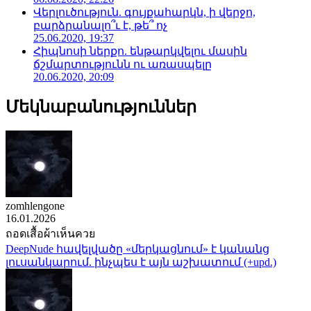
Վերլուծություն. գույքահարկն, ի վերջո,
բարձրանալո՞ւ է, թե՞ ոչ
25.06.2020, 19:37
Հիպնոսի ներքո. ենթարկվելու մասին
ճշմարտությունն ու առասպելը
20.06.2020, 20:09
Մեկնաբանություններ
zomhlengone
16.01.2026
ถอดเสื้อผ้าเห็นควย
DeepNude հավելվածը «մերկացնում» է կանանց
լուսանկարում. ինչպես է այն աշխատում (+upd.)