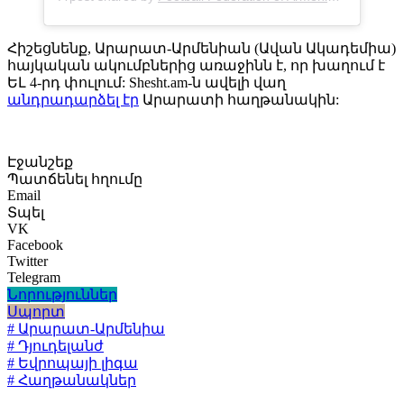
Հիշեցնենք, Արարատ-Արմենիան (Ավան Ակադեմիա)
հայկական ակումբներից առաջինն է, որ խաղում է
ԵԼ 4-րդ փուլում: Shesht.am-ն ավելի վաղ
անդրադարձել էր
Արարատի հաղթանակին:
Էջանշեք
Պատճենել հղումը
Email
Տպել
VK
Facebook
Twitter
Telegram
Նորություններ
Սպորտ
# Արարատ-Արմենիա
# Դյուդելանժ
# Եվրոպայի լիգա
# Հաղթանակներ