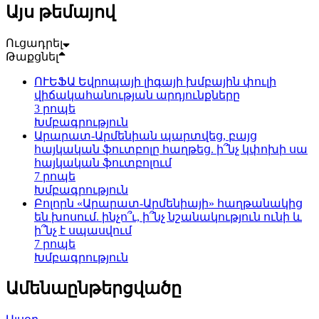
Այս թեմայով
Ուցադրել
Թաքցնել
ՈՒԵՖԱ Եվրոպայի լիգայի խմբային փուլի
վիճակահանության արդյունքները
3 րոպե
Խմբագրություն
Արարատ-Արմենիան պարտվեց, բայց
հայկական ֆուտբոլը հաղթեց. ի՞նչ կփոխի սա
հայկական ֆուտբոլում
7 րոպե
Խմբագրություն
Բոլորն «Արարատ-Արմենիայի» հաղթանակից
են խոսում. ինչո՞ւ, ի՞նչ նշանակություն ունի և
ի՞նչ է սպասվում
7 րոպե
Խմբագրություն
Ամենաընթերցվածը