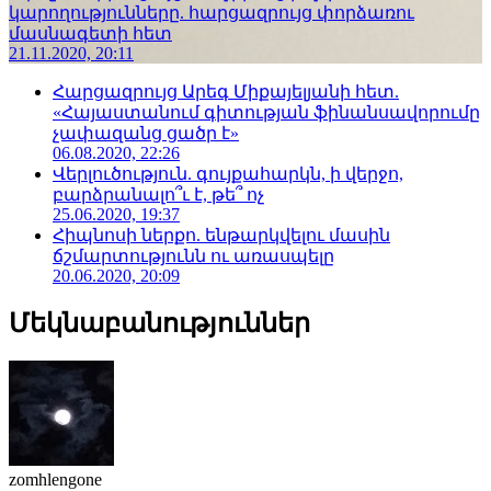
կարողությունները. հարցազրույց փորձառու
մասնագետի հետ
21.11.2020, 20:11
Հարցազրույց Արեգ Միքայելյանի հետ.
«Հայաստանում գիտության ֆինանսավորումը
չափազանց ցածր է»
06.08.2020, 22:26
Վերլուծություն. գույքահարկն, ի վերջո,
բարձրանալո՞ւ է, թե՞ ոչ
25.06.2020, 19:37
Հիպնոսի ներքո. ենթարկվելու մասին
ճշմարտությունն ու առասպելը
20.06.2020, 20:09
Մեկնաբանություններ
zomhlengone