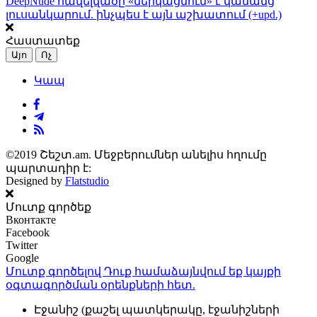
DeepNude հավելվածը «մերկացնում» է կանանց
լուսանկարում. ինչպես է այն աշխատում (+upd.)
Հաստատեք
Այո
Ոչ
Կապ
©2019 Շեշտ.am. Մեջբերումներ անելիս հղումը
պարտադիր է:
Designed by
Flatstudio
Մուտք գործեք
Вконтакте
Facebook
Twitter
Google
Մուտք գործելով Դուք համաձայնվում եք կայքի
օգտագործման օրենքների
հետ.
Էջանիշ (քաշել պատկերակը, էջանիշների