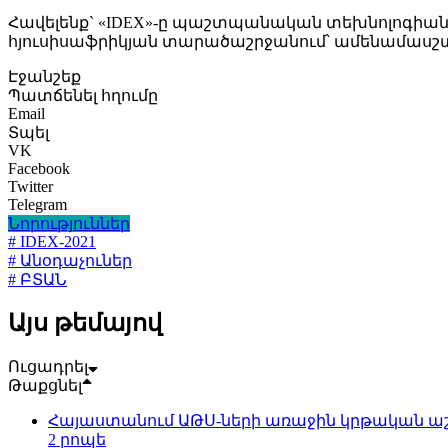
Հավելենք` «IDEX»-ը պաշտպանական տեխնոլոգիանե
հյուսիսաֆրիկյան տարածաշրջանում՝ ամենամասշ
Էջանշեք
Պատճենել հղումը
Email
Տպել
VK
Facebook
Twitter
Telegram
Նորություններ
# IDEX-2021
# Անօդաչուներ
# ԲՏԱՆ
Այս թեմայով
Ուցադրել
Թաքցնել
Հայաստանում ԱԹՍ-ների առաջին կրթական ա
2 րոպե