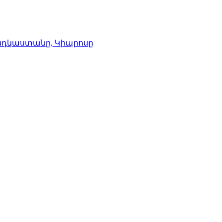
Հնդկաստանը, Կիպրոսը