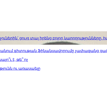
ւներին՝ ցույց տալ իրենց բոլոր կարողությունները
ստանում գիտության ֆինանսավորումը չափազանց ցած
լո՞ւ է, թե՞ ոչ
թյունն ու առասպելը