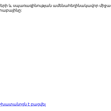
րի և սպառազինության ամենահեղինակավոր միջազգա
տաբայինը:
շխատանոցն է բացվել