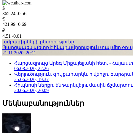
$
365.24
-0.56
€
421.99
-0.69
₽
4.51
-0.01
Խմբագիրների ընտրությունը
Պարզապես պետք է հնարավորություն տալ մեր օդաչո
21.11.2020, 20:11
Հարցազրույց Արեգ Միքայելյանի հետ. «Հայա
06.08.2020, 22:26
Վերլուծություն. գույքահարկն, ի վերջո, բարձրանա
25.06.2020, 19:37
Հիպնոսի ներքո. ենթարկվելու մասին ճշմարտու
20.06.2020, 20:09
Մեկնաբանություններ