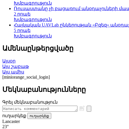
Խմբագրություն
Ռուսաստանը չի բացառում անօդաչուների մ
2 րոպե
Խմբագրություն
Հայկական UAVLab ընկերության «Բզեզ» անօդ
5 րոպե
Խմբագրություն
Ամենաընթերցվածը
Այսօր
Այս շաբաթ
Այս ամիս
[miniorange_social_login]
Մեկնաբանությունները
Գրել մեկնաբանություն
ուղարկեք
ուղարկեք
Lancaster
23°