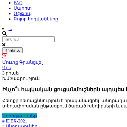
FAQ
Սպորտ
Օֆթոպ
Բոլոր հոդվածները
...
Որոնում
Մուտք
Գրանցվել
Գրել
3 րոպե
Խմբագրություն
Ինչո՞ւ հայկական ցուցանմուշներն այդպես 
Հետքը հետաքննություն է իրականացրել` անդրադա
տեղափոխման ընթացքում ծագած խնդիրների և 
Նորություններ
# IDEX-2021
# Անօդաչուներ