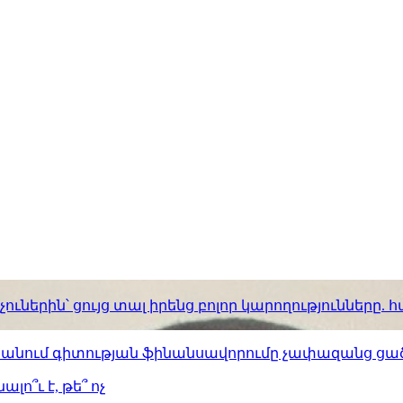
ւներին՝ ցույց տալ իրենց բոլոր կարողությունները
ստանում գիտության ֆինանսավորումը չափազանց ցած
լո՞ւ է, թե՞ ոչ