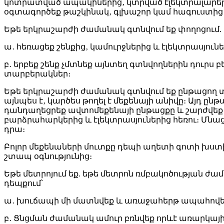
կոտրատված ապակիներից‚ կտրված էլեկտրալարերից:
օգտագործեք թաշկինակ‚ գլխաշոր կամ հագուստից 
Եթե երկրաշարժի ժամանակ գտնվում եք փողոցում.
ա․ հեռացեք շենքից‚ կամուրջներից և էլեկտրասյու
բ․ երբեք շենք չմտնեք այնտեղ գտնվողներին դուրս
տարբերակներ։
Եթե երկրաշարժի ժամանակ գտնվում եք ընթացող տր
այնպես է‚ կարծես թողել է մեքենայի անիվը։ Այդ ընթ
դանդաղեցրեք ավտոմեքենայի ընթացքը և շարժվեք
բարձրահարկերից և էլեկտրասյուներից հեռու։ Մնա
դրա։
Բոլոր մեքենաների մուտքը դեպի աղետի գոտի խստ
շտապ օգնությունից։
Եթե մետրոյում եք. եթե մետրոն ռմբակոծության 
դեպքում՝
ա․ խուճապի մի մատնվեք և առաջահերթ ապահովեք
բ․ Ցնցման ժամանակ ամուր բռնվեք որևէ առարկայից