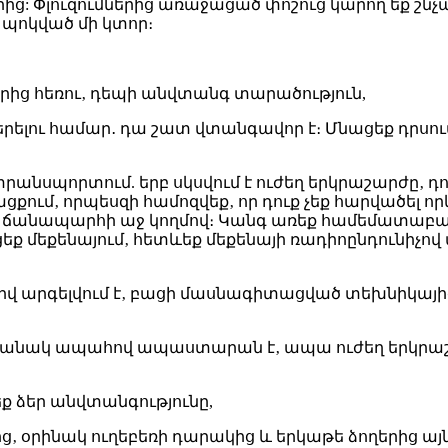
 Փլուզումներից առաջացած փոշուց կարող եք շնչահե
պոկված մի կտոր։
ներից հեռու‚ դեպի անվտանգ տարածություն,
 բերելու համար․ դա շատ վտանգավոր է։ Մնացեք դրս
անսպորտում. երբ սկսվում է ուժեղ երկրաշարժը‚ դո
ացքում‚ որպեսզի համոզվեք‚ որ դուք չեք հարվածել որև
 ճանապարհի աջ կողմով։ Կանգ առեք համեմատաբար 
ցեք մեքենայում‚ հետևեք մեքենայի ռադիոընդունիչո
իվ արգելվում է‚ բացի մասնագիտացված տեխնիկայի
ժամանակ ապահով ապաստարան է‚ ապա ուժեղ երկրաշա
 ձեր անվտանգությունը,
‚ օրինակ ուղեբեռի դարակից և երկաթե ձողերից այնպ