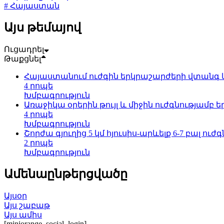
# Հայաստան
Այս թեմայով
Ուցադրել
Թաքցնել
Հայաստանում ուժգին երկրաշարժերի վտանգ 
4 րոպե
Խմբագրություն
Առաջիկա օրերին թույլ և միջին ուժգնությամբ եր
4 րոպե
Խմբագրություն
Շորժա գյուղից 5 կմ հյուսիս-արևելք 6-7 բալ ուժ
2 րոպե
Խմբագրություն
Ամենաընթերցվածը
Այսօր
Այս շաբաթ
Այս ամիս
[miniorange_social_login]