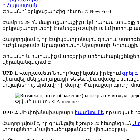
# Հայաստան
Երևանը` երկրաշարժից հետո / © NewsFeed
ժամը 15:29-ին մայրաքաղաքից 8 կմ հարավ-արևելք 
երկրաշարժը տեղի է ունեցել օջախի 10 կմ խորությամ
Հաղորդվում է, որ Էպիկենտրոնային գոտում ստորգետն
ուժգնությամբ, Արագածոտնի, Արարատի, Կոտայքի, Շի
Երևանի և հարակից մարզերի բարձրահարկ շենքերի
վերականգնվում է:
UPD 1.
Վարչապետ Նիկոլ Փաշինյանն իր էջում
գրել է
,
վնասվել, մեկ քաղաքացի թեթեւ վնասվածք է ստացե
տվյալներով, Արմավիրի մարզի Փարաքար գյուղի մոտ
Փլված պատ / © Armenpress
UPD 2.
ԱԻ փոխնախարարը
հատնում է
, որ առկա է 
Հաղորդվում է, որ գրանցվել է շուրջ 20 հետցնցում։
Ստ
փողոցներում ավերածությունների վերաբերյալ։