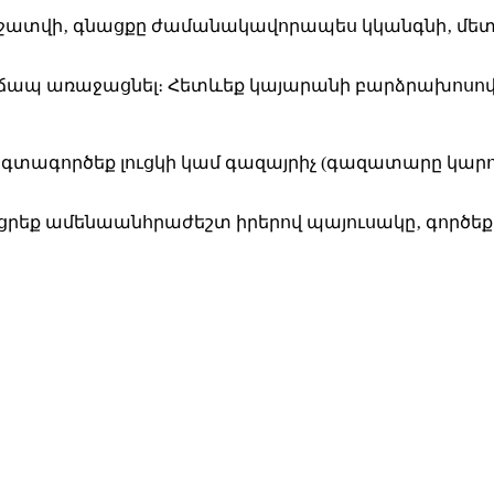
նջատվի‚ գնացքը ժամանակավորապես կկանգնի‚ մե
խուճապ առաջացնել։ Հետևեք կայարանի բարձրախոսով 
 չօգտագործեք լուցկի կամ գազայրիչ (գազատարը կարո
րցրեք ամենաանհրաժեշտ իրերով պայուսակը‚ գործեք