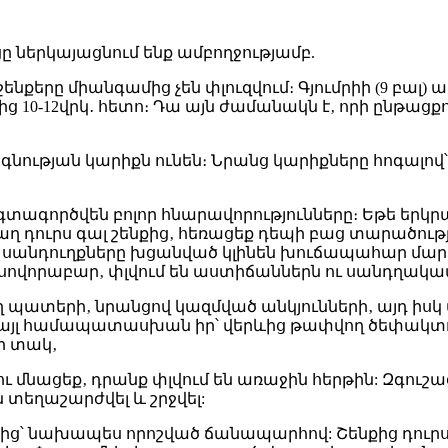
ցը ներկայացնում ենք ամբողջությամբ.
ենքերը միանգամից չեն փլուզվում։ Գյումրիի (9 բալ) ավ
ից 10-12վրկ․ հետո։ Դա այն ժամանակն է‚ որի ընթացք
օգնության կարիքն ունեն։ Նրանց կարիքները հոգալով՝ 
 կօգտագործվեն բոլոր հնարավորությունները։ Եթե եր
ղ դուրս գալ շենքից‚ հեռացեք դեպի բաց տարածությո
 ու սանդուղքները խցանված կլինեն խուճապահար մար
 սովորաբար‚ փլվում են աստիճաններն ու սանդղակ
ող պատերի‚ նրանցով կազմված անկյունների‚ այդ իս
մ այլ համապատասխան իր՝ վերևից թափվող ծեփակտ
ի տակ‚
մնացեք‚ դրանք փլվում են առաջին հերթին: Զգուշ
տեղաշարժվել և շրջվել:
ից՝ նախապես որոշված ճանապարհով: Շենքից դուրս 