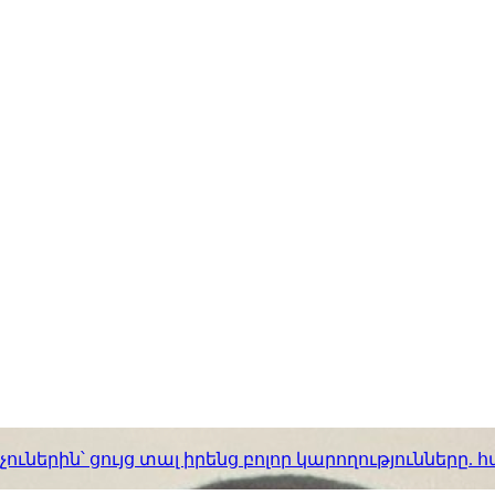
ւներին՝ ցույց տալ իրենց բոլոր կարողությունները