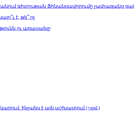
ստանում գիտության ֆինանսավորումը չափազանց ցած
լո՞ւ է, թե՞ ոչ
թյունն ու առասպելը
կարում. ինչպես է այն աշխատում (+upd.)