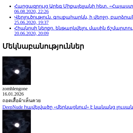
Հարցազրույց Արեգ Միքայելյանի հետ. «Հայա
06.08.2020, 22:26
Վերլուծություն. գույքահարկն, ի վերջո, բարձրանա
25.06.2020, 19:37
Հիպնոսի ներքո. ենթարկվելու մասին ճշմարտու
20.06.2020, 20:09
Մեկնաբանություններ
zomhlengone
16.01.2026
ถอดเสื้อผ้าเห็นควย
DeepNude հավելվածը «մերկացնում» է կանանց լուսան