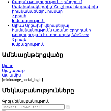
Բաքուն թույլտվություն է խնդրում
Ստեփանակերտից՝ Շուշիում հերթափոխ
իրականացնելու համար
2 րոպե
Խմբագրություն
Ալիևն Արցախի վերաբերյալ
համաձայնությունն առանց Էրդողանի
թույլտվության է ստորագրել. WarGonzo
3 րոպե
Խմբագրություն
Ամենաընթերցվածը
Այսօր
Այս շաբաթ
Այս ամիս
[miniorange_social_login]
Մեկնաբանությունները
Գրել մեկնաբանություն