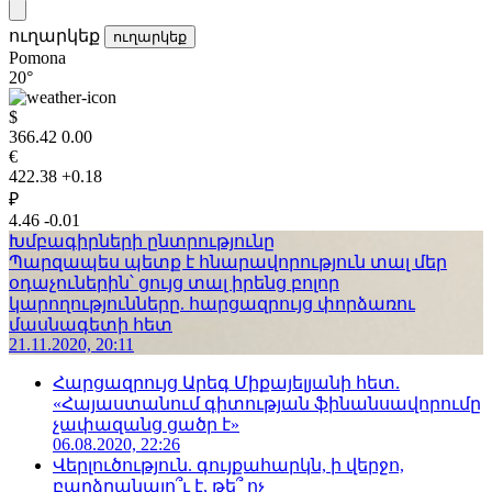
ուղարկեք
ուղարկեք
Pomona
20°
$
366.42
0.00
€
422.38
+0.18
₽
4.46
-0.01
Խմբագիրների ընտրությունը
Պարզապես պետք է հնարավորություն տալ մեր
օդաչուներին՝ ցույց տալ իրենց բոլոր
կարողությունները. հարցազրույց փորձառու
մասնագետի հետ
21.11.2020, 20:11
Հարցազրույց Արեգ Միքայելյանի հետ.
«Հայաստանում գիտության ֆինանսավորումը
չափազանց ցածր է»
06.08.2020, 22:26
Վերլուծություն. գույքահարկն, ի վերջո,
բարձրանալո՞ւ է, թե՞ ոչ