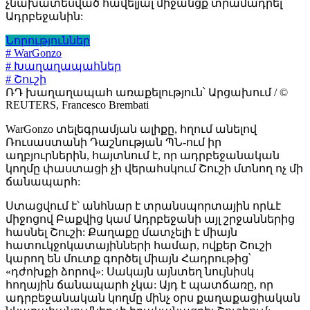
չնախատեսված հավելյալ միջանցք տրամադրել
Ադրբեջանին:
Նորություններ
# WarGonzo
# Խաղաղապահներ
# Շուշի
ՌԴ խաղաղապահ առաքելություն՝ Արցախում / ©
REUTERS, Francesco Brembati
WarGonzo տելեգրամյան ալիքը, հղում անելով
Ռուսաստանի Դաշնության ՊՆ-ում իր
աղբյուրներին, հայտնում է, որ ադրբեջանական
կողմը փաստացի չի վերահսկում Շուշի մտնող ոչ մի
ճանապարհ:
Ստացվում է՝ անհնար է տրանսպորտային որևէ
միջոցով Բաքվից կամ Ադրբեջանի այլ շրջաններից
հասնել Շուշի: Քաղաքը մատչելի է միայն
հատուկջոկատայինների համար, ովքեր Շուշի
կարող են մուտք գործել միայն Հադրութից՝
«դժոխքի ձորով»: Սակայն այնտեղ նույնիսկ
հողային ճանապարհ չկա: Այդ է պատճառը, որ
ադրբեջանական կողմը մինչ օրս քաղաքացիական