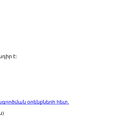
դիր է:
գործման օրենքների
հետ.
ն)