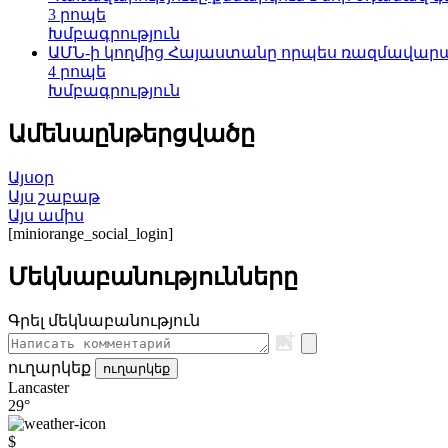
3 րոպե
Խմբագրություն
ԱՄՆ-ի կողմից Հայաստանը որպես ռազմավարակ
4 րոպե
Խմբագրություն
Ամենաընթերցվածը
Այսօր
Այս շաբաթ
Այս ամիս
[miniorange_social_login]
Մեկնաբանությունները
Գրել մեկնաբանություն
ուղարկեք
ուղարկեք
Lancaster
29°
$