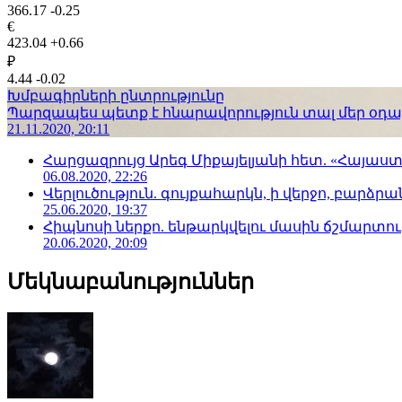
366.17
-0.25
€
423.04
+0.66
₽
4.44
-0.02
Խմբագիրների ընտրությունը
Պարզապես պետք է հնարավորություն տալ մեր օդաչո
21.11.2020, 20:11
Հարցազրույց Արեգ Միքայելյանի հետ. «Հայա
06.08.2020, 22:26
Վերլուծություն. գույքահարկն, ի վերջո, բարձրանա
25.06.2020, 19:37
Հիպնոսի ներքո. ենթարկվելու մասին ճշմարտու
20.06.2020, 20:09
Մեկնաբանություններ