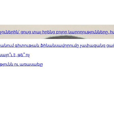
ւներին՝ ցույց տալ իրենց բոլոր կարողությունները
ստանում գիտության ֆինանսավորումը չափազանց ցած
լո՞ւ է, թե՞ ոչ
թյունն ու առասպելը