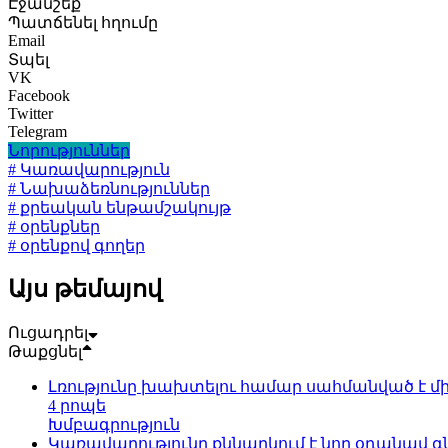
Էջանշեք
Պատճենել հղումը
Email
Տպել
VK
Facebook
Twitter
Telegram
Նորություններ
# Կառավարություն
# Նախաձեռնություններ
# քրեական ենթամշակույթ
# օրենքներ
# օրենքով գողեր
Այս թեմայով
Ուցադրել
Թաքցնել
Լռությունը խախտելու համար սահմանված է մի
4 րոպե
Խմբագրություն
Կառավարությունը քննարկում է նոր օդանավ գն