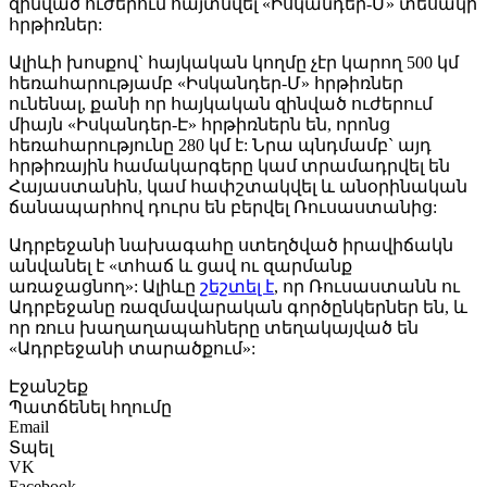
զինված ուժերում հայտնվել «Իսկանդեր-Մ» տեսակի
հրթիռներ:
Ալիևի խոսքով` հայկական կողմը չէր կարող 500 կմ
հեռահարությամբ «Իսկանդեր-Մ» հրթիռներ
ունենալ, քանի որ հայկական զինված ուժերում
միայն «Իսկանդեր-Է» հրթիռներն են, որոնց
հեռահարությունը 280 կմ է: Նրա պնդմամբ` այդ
հրթիռային համակարգերը կամ տրամադրվել են
Հայաստանին, կամ հափշտակվել և անօրինական
ճանապարհով դուրս են բերվել Ռուսաստանից:
Ադրբեջանի նախագահը ստեղծված իրավիճակն
անվանել է «տհաճ և ցավ ու զարմանք
առաջացնող»: Ալիևը
շեշտել է
, որ Ռուսաստանն ու
Ադրբեջանը ռազմավարական գործընկերներ են, և
որ ռուս խաղաղապահները տեղակայված են
«Ադրբեջանի տարածքում»:
Էջանշեք
Պատճենել հղումը
Email
Տպել
VK
Facebook