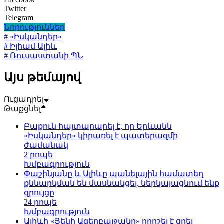
Twitter
Telegram
Նորություններ
# «Իսկանդեր»
# Իլհամ Ալիև
# Ռուսաստանի ՊՆ
Այս թեմայով
Ուցադրել
Թաքցնել
Բաքուն հայտարարել է, որ Երևանն
«Իսկանդեր» կիրառել է պատերազմի
ժամանակ
2 րոպե
Խմբագրություն
Փաշինյանը և Ալիևը պանելային համատեղ
քննարկման են մասնակցել. ներկայացնում ենք
զրույցը
24 րոպե
Խմբագրություն
Ալիևի «Յենի Ազերբայջանը» որոշել է ցրել