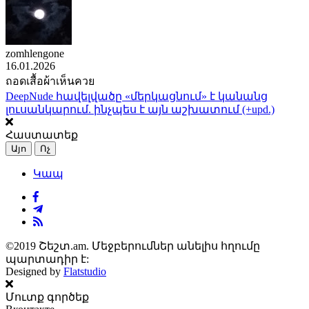
zomhlengone
16.01.2026
ถอดเสื้อผ้าเห็นควย
DeepNude հավելվածը «մերկացնում» է կանանց
լուսանկարում. ինչպես է այն աշխատում (+upd.)
Հաստատեք
Այո
Ոչ
Կապ
©2019 Շեշտ.am. Մեջբերումներ անելիս հղումը
պարտադիր է:
Designed by
Flatstudio
Մուտք գործեք