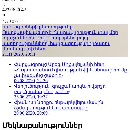
€
422.06
-0.42
₽
4.5
+0.01
Խմբագիրների ընտրությունը
Պարզապես պետք է հնարավորություն տալ մեր
օդաչուներին՝ ցույց տալ իրենց բոլոր
կարողությունները. հարցազրույց փորձառու
մասնագետի հետ
21.11.2020, 20:11
Հարցազրույց Արեգ Միքայելյանի հետ.
«Հայաստանում գիտության ֆինանսավորումը
չափազանց ցածր է»
06.08.2020, 22:26
Վերլուծություն. գույքահարկն, ի վերջո,
բարձրանալո՞ւ է, թե՞ ոչ
25.06.2020, 19:37
Հիպնոսի ներքո. ենթարկվելու մասին
ճշմարտությունն ու առասպելը
20.06.2020, 20:09
Մեկնաբանություններ