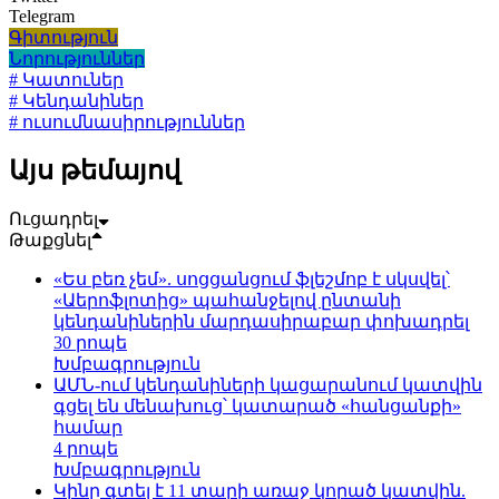
Telegram
Գիտություն
Նորություններ
# Կատուներ
# Կենդանիներ
# ուսումնասիրություններ
Այս թեմայով
Ուցադրել
Թաքցնել
«Ես բեռ չեմ». սոցցանցում ֆլեշմոբ է սկսվել՝
«Աերոֆլոտից» պահանջելով ընտանի
կենդանիներին մարդասիրաբար փոխադրել
30 րոպե
Խմբագրություն
ԱՄՆ-ում կենդանիների կացարանում կատվին
գցել են մենախուց՝ կատարած «հանցանքի»
համար
4 րոպե
Խմբագրություն
Կինը գտել է 11 տարի առաջ կորած կատվին.