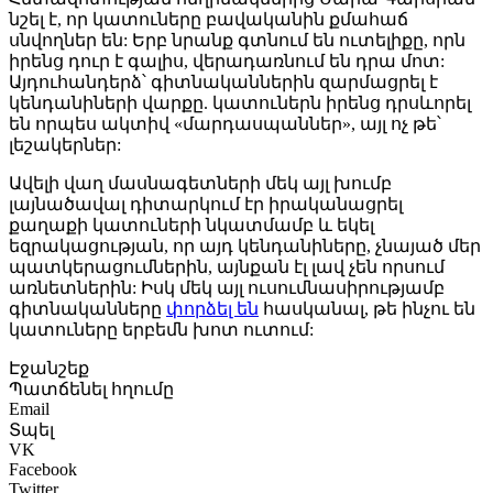
նշել է, որ կատուները բավականին քմահաճ
սնվողներ են: Երբ նրանք գտնում են ուտելիքը, որն
իրենց դուր է գալիս, վերադառնում են դրա մոտ:
Այդուհանդերձ՝ գիտնականներին զարմացրել է
կենդանիների վարքը. կատուներն իրենց դրսևորել
են որպես ակտիվ «մարդասպաններ», այլ ոչ թե՝
լեշակերներ:
Ավելի վաղ մասնագետների մեկ այլ խումբ
լայնածավալ դիտարկում էր իրականացրել
քաղաքի կատուների նկատմամբ և եկել
եզրակացության, որ այդ կենդանիները, չնայած մեր
պատկերացումներին, այնքան էլ լավ չեն որսում
առնետներին: Իսկ մեկ այլ ուսումնասիրությամբ
գիտնականները
փորձել են
հասկանալ, թե ինչու են
կատուները երբեմն խոտ ուտում:
Էջանշեք
Պատճենել հղումը
Email
Տպել
VK
Facebook
Twitter