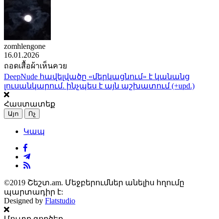
zomhlengone
16.01.2026
ถอดเสื้อผ้าเห็นควย
DeepNude հավելվածը «մերկացնում» է կանանց
լուսանկարում. ինչպես է այն աշխատում (+upd.)
Հաստատեք
Այո
Ոչ
Կապ
©2019 Շեշտ.am. Մեջբերումներ անելիս հղումը
պարտադիր է:
Designed by
Flatstudio
Մուտք գործեք