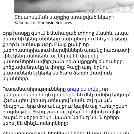
Տեսահսկման սարքից ստացված նկար /
©Journal of Forensic Sciences
Երբ խոսքը գնում է մահացած տիրոջ մասին, ապա
ընտանի կենդանիները նախընտրում են շուրթերը,
քիթը և ոտնաթաթը: Բայց քանի որ
լաբորատորիայում մարմիններն առանց հագուստի
էին, կենդանիներն այլ կերպ են վարվել.
կատուներին ավելի շատ հետաքրքրել են ուսերը,
կրծքավանդակը և փորը: Բացի այդ, երկու
կատուներն էլ կերել են ձախ ձեռքի փափուկ
մկանները:
Ուսումնասիրությունները
ցույց են տվել
, որ
կենդանիները նույն դին կերել են մեկ ամսից երկար՝
մշտապես վերադառնալով նրան: Եվ դա այն
դեպքում, երբ մոտակայքում կային այլ ուտելիքներ,
բազմաթիվ՝ 50-ից շատ այլ դիեր՝ նույնիսկ ավելի
թարմ: Ի վերջո երկու կատուներն էլ նույն դիերը
կերել են մինչև ոսկորները:
Հետազոտության հեղինակներից Սարա Գարսիան