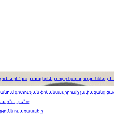
ւներին՝ ցույց տալ իրենց բոլոր կարողությունները
ստանում գիտության ֆինանսավորումը չափազանց ցած
լո՞ւ է, թե՞ ոչ
թյունն ու առասպելը