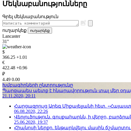
Մեկնաբանությունները
Գրել մեկնաբանություն
ուղարկեք
ուղարկեք
Lancaster
31°
$
366.25
+1.01
€
422.48
+0.96
₽
4.49
0.00
Խմբագիրների ընտրությունը
Պարզապես պետք է հնարավորություն տալ մեր օդաչո
21.11.2020, 20:11
Հարցազրույց Արեգ Միքայելյանի հետ. «Հայա
06.08.2020, 22:26
Վերլուծություն. գույքահարկն, ի վերջո, բարձրանա
25.06.2020, 19:37
Հիպնոսի ներքո. ենթարկվելու մասին ճշմարտու