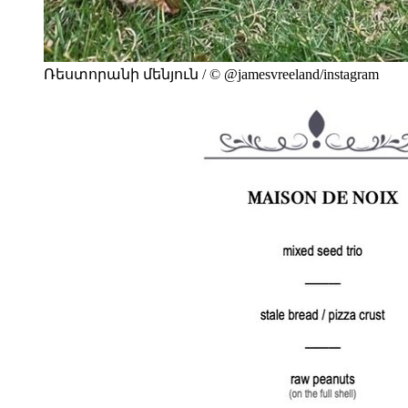
Ռեստորանի մենյուն / © @jamesvreeland/instagram