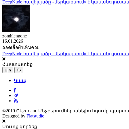
DeepNude հավելվածը «մերկացնում» է կանանց լուսան
zomhlengone
16.01.2026
ถอดเสื้อผ้าเห็นควย
DeepNude հավելվածը «մերկացնում» է կանանց լուսան
Հաստատեք
Այո
Ոչ
Կապ
©2019 Շեշտ.am. Մեջբերումներ անելիս հղումը պարտա
Designed by
Flatstudio
Մուտք գործեք