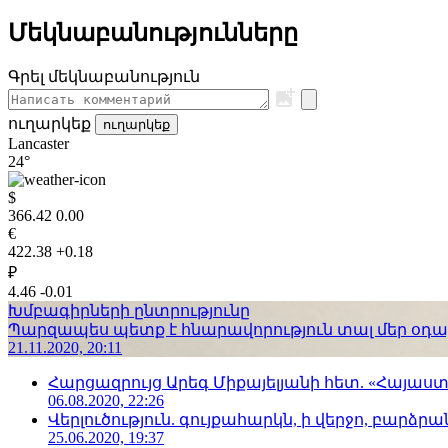
Մեկնաբանությունները
Գրել մեկնաբանություն
ուղարկեք
ուղարկեք
Lancaster
24°
$
366.42
0.00
€
422.38
+0.18
₽
4.46
-0.01
Խմբագիրների ընտրությունը
Պարզապես պետք է հնարավորություն տալ մեր օդաչո
21.11.2020, 20:11
Հարցազրույց Արեգ Միքայելյանի հետ. «Հայա
06.08.2020, 22:26
Վերլուծություն. գույքահարկն, ի վերջո, բարձրանա
25.06.2020, 19:37