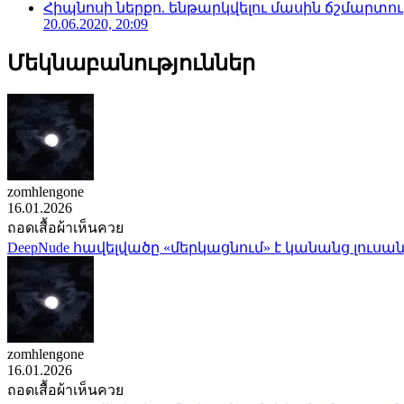
Հիպնոսի ներքո. ենթարկվելու մասին ճշմարտու
20.06.2020, 20:09
Մեկնաբանություններ
zomhlengone
16.01.2026
ถอดเสื้อผ้าเห็นควย
DeepNude հավելվածը «մերկացնում» է կանանց լուսան
zomhlengone
16.01.2026
ถอดเสื้อผ้าเห็นควย