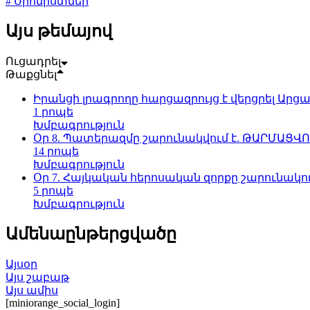
# Սիոնիստներ
Այս թեմայով
Ուցադրել
Թաքցնել
Իրանցի լրագրողը հարցազրույց է վերցրել Ար
1 րոպե
Խմբագրություն
Օր 8. Պատերազմը շարունակվում է. ԹԱՐՄԱՑՎ
14 րոպե
Խմբագրություն
Օր 7. Հայկական հերոսական զորքը շարունակո
5 րոպե
Խմբագրություն
Ամենաընթերցվածը
Այսօր
Այս շաբաթ
Այս ամիս
[miniorange_social_login]