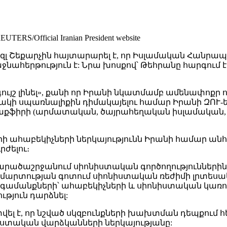
fficial Iranian President website
ազլ Շեքարչին հայտարարել է, որ Իսլամական Հանր
նահերթություն է: Նրա խոսքով՝ Թեհրանը հարգում 
գույշ լինել», քանի որ Իրանի նկատմամբ ամենափոք
սակի սպառնալիքին դիմակայելու համար Իրանի ԶՈՒ-
 «թաքֆիրի (արմատական, ծայրահեղական իսլամական
իրի ահաբեկիչների ներկայությունն Իրանի համար ան
րժելու։
արածաշրջանում սիոնիստական գործողություններին, ի
ամարտության գոտում սիոնիստական ռեժիմի լրտեսակա
անգամանքների՝ ահաբեկիչների և սիոնիստական կառու
ւթյուն դարձնել:
ել է, որ նշված սկզբունքների խախտման դեպքում
նիստական վարձկանների ներկայությանը: