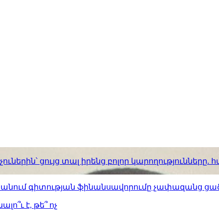
ւներին՝ ցույց տալ իրենց բոլոր կարողությունները
ստանում գիտության ֆինանսավորումը չափազանց ցած
լո՞ւ է, թե՞ ոչ