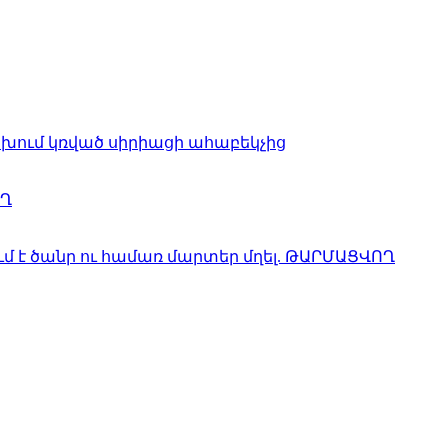
ցախում կռված սիրիացի ահաբեկչից
ՈՂ
ւմ է ծանր ու համառ մարտեր մղել. ԹԱՐՄԱՑՎՈՂ