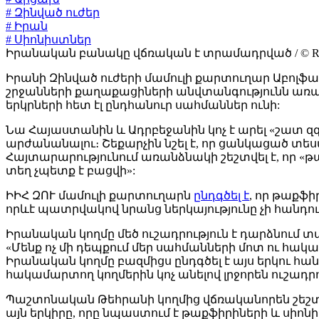
# Զինված ուժեր
# Իրան
# Սիոնիստներ
Իրանական բանակը վճռական է տրամադրված / © REUTERS/O
Իրանի Զինված ուժերի մամուլի քարտուղար Աբոլֆ
շրջանների քաղաքացիների անվտանգությունն առաջ
երկրների հետ էլ ընդհանուր սահմաններ ունի:
Նա Հայաստանին և Ադրբեջանին կոչ է արել «շատ զ
արժանանալու։ Շեքարչին նշել է, որ ցանկացած տե
Հայտարարությունում առանձնակի շեշտվել է, որ
տեղ չպետք է բացվի»:
ԻԻՀ ԶՈՒ մամուլի քարտուղարն
ընդգծել է
, որ թաքֆ
որևէ պատրվակով նրանց ներկայությունը չի հանդու
Իրանական կողմը մեծ ուշադրություն է դարձնում տ
«Մենք ոչ մի դեպքում մեր սահմանների մոտ ու հակ
Իրանական կողմը բազմիցս ընդգծել է այս երկու հ
հակամարտող կողմերին կոչ անելով լրջորեն ուշադրո
Պաշտոնական Թեհրանի կողմից վճռականորեն շեշտվ
այն երկիրը, որը նպաստում է թաքֆիրիների և սիո