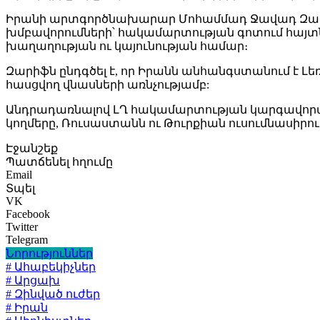
Իրանի արտգործնախարար Մոհամմադ Ջավադ Զարի
խմբավորումների՝ հակամարտության գոտում հայտն
խաղաղության ու կայունության համար։
Զարիֆն ընդգծել է, որ Իրանն անհանգստանում է
հասցվող վնասների առնչությամբ:
Անդրադառնալով ԼՂ հակամարտության կարգավորմ
կողմերը, Ռուսաստանն ու Թուրքիան ուսումնասիրո
Էջանշեք
Պատճենել հղումը
Email
Տպել
VK
Facebook
Twitter
Telegram
Նորություններ
# Ահաբեկիչներ
# Արցախ
# Զինված ուժեր
# Իրան