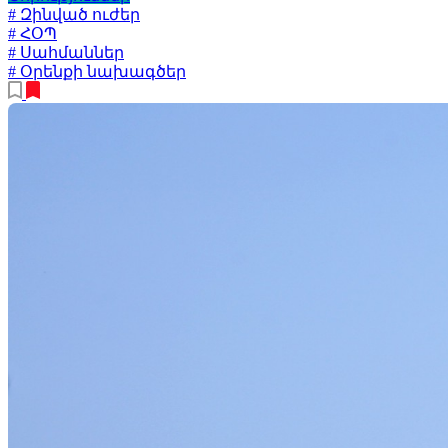
# Զինված ուժեր
# ՀՕՊ
# Սահմաններ
# Օրենքի նախագծեր