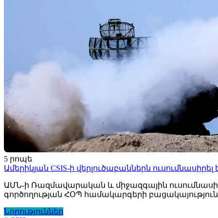
5 րոպե
Ամերիկյան CSIS-ի վերլուծաբաններն ուսումնասիր
ԱՄՆ-ի Ռազմավարական և միջազգային ուսումնասիր
գործողության ՀՕՊ համակարգերի բացակայություն
Նորություններ