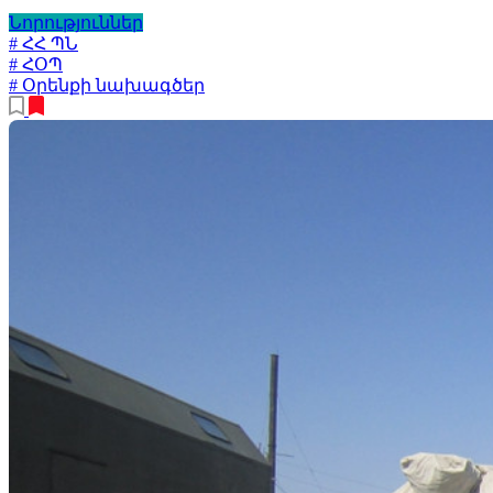
Նորություններ
# ՀՀ ՊՆ
# ՀՕՊ
# Օրենքի նախագծեր