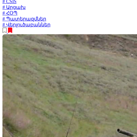
# CSIS
# Արցախ
# ՀՕՊ
# Պատերազմներ
# Վերլուծաբաններ