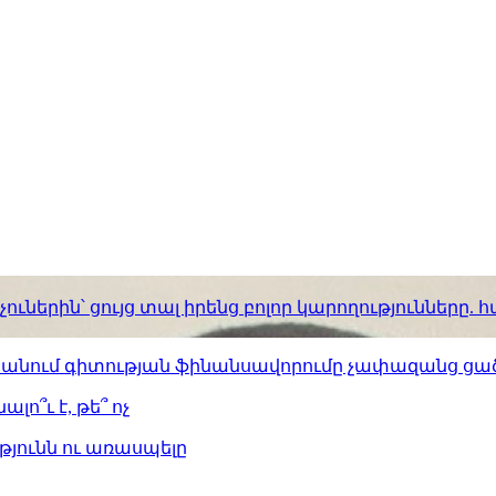
ւներին՝ ցույց տալ իրենց բոլոր կարողությունները
ստանում գիտության ֆինանսավորումը չափազանց ցած
լո՞ւ է, թե՞ ոչ
թյունն ու առասպելը