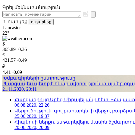
Գրել մեկնաբանություն
ուղարկեք
ուղարկեք
Lancaster
22°
$
365.89
-0.36
€
421.57
-0.49
₽
4.41
-0.09
Խմբագիրների ընտրությունը
Պարզապես պետք է հնարավորություն տալ մեր օդաչո
21.11.2020, 20:11
Հարցազրույց Արեգ Միքայելյանի հետ. «Հայա
06.08.2020, 22:26
Վերլուծություն. գույքահարկն, ի վերջո, բարձրանա
25.06.2020, 19:37
Հիպնոսի ներքո. ենթարկվելու մասին ճշմարտու
20.06.2020, 20:09