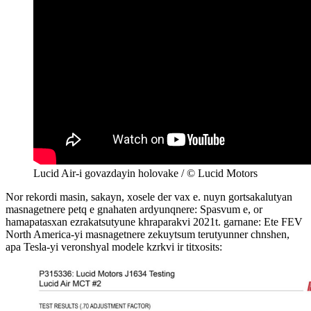
Lucid Air-i govazdayin holovake / © Lucid Motors
Nor rekordi masin, sakayn, xosele der vax e. nuyn gortsakalutyan
masnagetnere petq e gnahaten ardyunqnere: Spasvum e, or
hamapatasxan ezrakatsutyune khraparakvi 2021t. garnane: Ete FEV
North America-yi masnagetnere zekuytsum terutyunner chnshen,
apa Tesla-yi veronshyal modele kzrkvi ir titxosits: