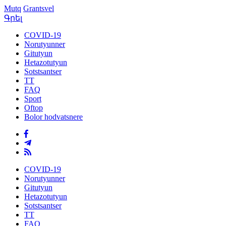
Mutq
Grantsvel
Գրել
COVID-19
Norutyunner
Gitutyun
Hetazotutyun
Sotstsantser
TT
FAQ
Sport
Oftop
Bolor hodvatsnere
COVID-19
Norutyunner
Gitutyun
Hetazotutyun
Sotstsantser
TT
FAQ