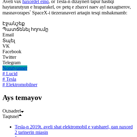
Aveli vax
haxordel einq
, or Tesla-n dizayneri tapur hastiqi
haytararutyun e hraparakel, ov petq e zbaxvi naev ayl naxagtserov,
masnavorapes՝ SpaceX-i tiezeranaveri artaqin tesqi mshakmamb:
Էջանշեք
Պատճենել հղումը
Email
Տպել
VK
Facebook
Twitter
Telegram
Norutyunner
# Lucid
# Tesla
# Elektromobilner
Ays temayov
Oւtsadrel
Taqtsnel
Tesla-n 2019t. aveli shat elektromobil e vatsharel, qan naxord
2 tarinerin miasin