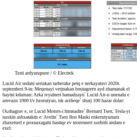
Testi ardyunqnere / © Electrek
Lucid Air sedani seriakan tarberake petq e nerkayatsvi 2020t.
septemberi 9-in: Meqenayi verjnakan bnutagrern ayd zhamanak el
haytni kdarnan: Arka tvyalneri hamadzayn՝ Lucid Air-n unenalu e
arnvazn 1000 l/v hzorutyun, isk arzheqe՝ shurj 100 hazar dolar:
Oւshagrav e, or Lucid Motors-i himnadire՝ Bernard Tsen, Tesla-yi
naxkin ashxatakits e: Avelin՝ Tsen Ilon Maski enkerutyunum
zbaxetsrel e poxnaxagahi hastiqe ev tnorenneri xorhrdi andam e
exel: