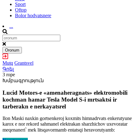
Sport
Oftop
Bolor hodvatsnere
...
Oronum
Mutq
Grantsvel
Գրել
3 rope
Խմբագրություն
Lucid Motors-e «amenaheragnats» elektromobili
kochman hamar Tesla Model S-i mrtsaktsi ir
tarberakn e nerkayatsrel
Ilon Maski naxkin gortsenkeroj koxmits himnadrvats enkerutyune
karox e nor rekord sahmanel elektrakan sharzhichov uxevoratar
meqenaneri՝ mek litsqavormamb entatsqi heravorutyamb: