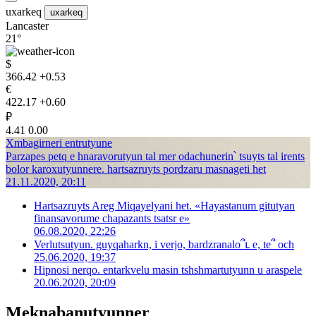
uxarkeq
uxarkeq
Lancaster
21°
$
366.42
+0.53
€
422.17
+0.60
₽
4.41
0.00
Xmbagirneri entrutyune
Parzapes petq e hnaravorutyun tal mer odachunerin՝ tsuyts tal irents
bolor karoxutyunnere. hartsazruyts pordzaru masnageti het
21.11.2020, 20:11
Hartsazruyts Areg Miqayelyani het. «Hayastanum gitutyan
finansavorume chapazants tsatsr e»
06.08.2020, 22:26
Verlutsutyun. guyqaharkn, i verjo, bardzranalo՞ւ e, te՞ och
25.06.2020, 19:37
Hipnosi nerqo. entarkvelu masin tshshmartutyunn u araspele
20.06.2020, 20:09
Meknabanutyunner