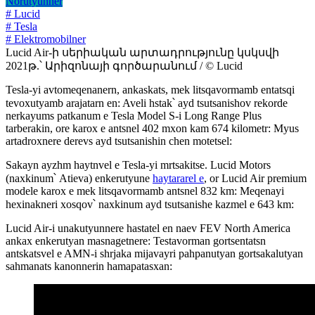
Norutyunner
# Lucid
# Tesla
# Elektromobilner
Lucid Air-ի սերիական արտադրությունը կսկսվի
2021թ.՝ Արիզոնայի գործարանում / © Lucid
Tesla-yi avtomeqenanern, ankaskats, mek litsqavormamb entatsqi
tevoxutyamb arajatarn en: Aveli hstak՝ ayd tsutsanishov rekorde
nerkayums patkanum e Tesla Model S-i Long Range Plus
tarberakin, ore karox e antsnel 402 mxon kam 674 kilometr: Myus
artadroxnere derevs ayd tsutsanishin chen motetsel:
Sakayn ayzhm haytnvel e Tesla-yi mrtsakitse. Lucid Motors
(naxkinum՝ Atieva) enkerutyune
haytararel e
, or Lucid Air premium
modele karox e mek litsqavormamb antsnel 832 km: Meqenayi
hexinakneri xosqov՝ naxkinum ayd tsutsanishe kazmel e 643 km:
Lucid Air-i unakutyunnere hastatel en naev FEV North America
ankax enkerutyan masnagetnere: Testavorman gortsentatsn
antskatsvel e AMN-i shrjaka mijavayri pahpanutyan gortsakalutyan
sahmanats kanonnerin hamapatasxan: