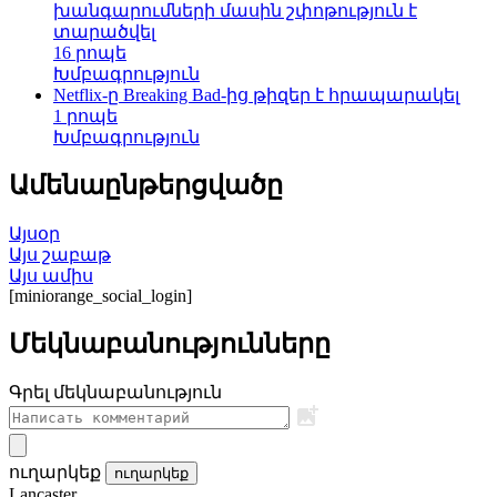
խանգարումների մասին շփոթություն է
տարածվել
16 րոպե
Խմբագրություն
Netflix-ը Breaking Bad-ից թիզեր է հրապարակել
1 րոպե
Խմբագրություն
Ամենաընթերցվածը
Այսօր
Այս շաբաթ
Այս ամիս
[miniorange_social_login]
Մեկնաբանությունները
Գրել մեկնաբանություն
ուղարկեք
ուղարկեք
Lancaster