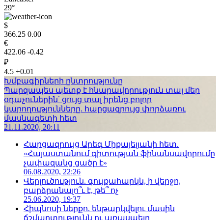
29°
$
366.25
0.00
€
422.06
-0.42
₽
4.5
+0.01
Խմբագիրների ընտրությունը
Պարզապես պետք է հնարավորություն տալ մեր
օդաչուներին՝ ցույց տալ իրենց բոլոր
կարողությունները. հարցազրույց փորձառու
մասնագետի հետ
21.11.2020, 20:11
Հարցազրույց Արեգ Միքայելյանի հետ.
«Հայաստանում գիտության ֆինանսավորումը
չափազանց ցածր է»
06.08.2020, 22:26
Վերլուծություն. գույքահարկն, ի վերջո,
բարձրանալո՞ւ է, թե՞ ոչ
25.06.2020, 19:37
Հիպնոսի ներքո. ենթարկվելու մասին
ճշմարտությունն ու առասպելը