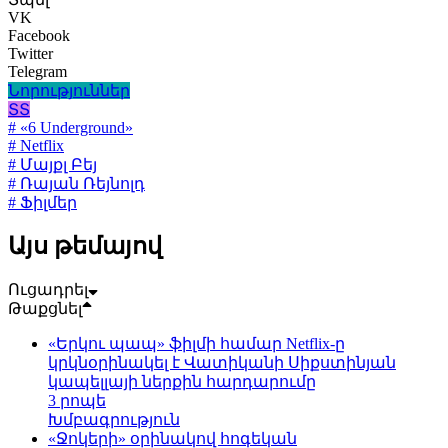
VK
Facebook
Twitter
Telegram
Նորություններ
ՏՏ
# «6 Underground»
# Netflix
# Մայքլ Բեյ
# Ռայան Ռեյնոլդ
# Ֆիլմեր
Այս թեմայով
Ուցադրել
Թաքցնել
«Երկու պապ» ֆիլմի համար Netflix-ը
կրկնօրինակել է Վատիկանի Սիքստինյան
կապելլայի ներքին հարդարումը
3 րոպե
Խմբագրություն
«Ջոկերի» օրինակով հոգեկան