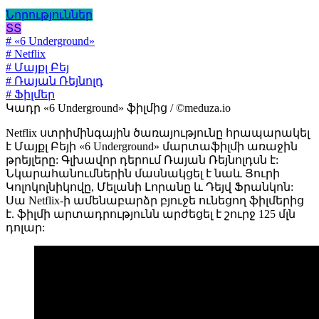
Նորություններ
ՏՏ
# «6 Underground»
# Netflix
# Մայքլ Բեյ
# Ռայան Ռեյնոլդ
# Ֆիլմեր
Կադր «6 Underground» ֆիլմից / ©meduza.io
Netflix ստրիմինգային ծառայությունը հրապարակել
է Մայքլ Բեյի «6 Underground» մարտաֆիլմի առաջին
թրեյլերը: Գլխավոր դերում Ռայան Ռեյնոլդսն է:
Նկարահանումներին մասնակցել է նաև Յուրի
Կոլոկոլնիկովը, Մելանի Լորանը և Դեյվ Ֆրանկոն:
Սա Netflix-ի ամենաբարձր բյուջե ունեցող ֆիլմերից
է. ֆիլմի արտադրությունն արժեցել է շուրջ 125 մլն
դոլար: