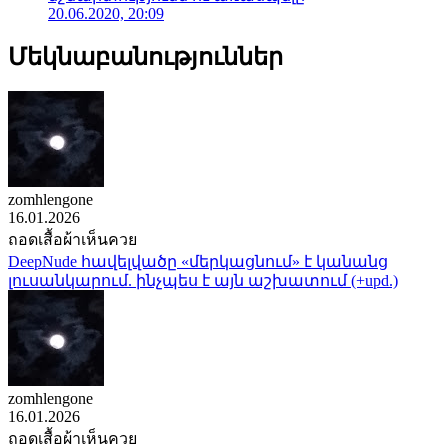
20.06.2020, 20:09
Մեկնաբանություններ
zomhlengone
16.01.2026
ถอดเสื้อผ้าเห็นควย
DeepNude հավելվածը «մերկացնում» է կանանց
լուսանկարում. ինչպես է այն աշխատում (+upd.)
zomhlengone
16.01.2026
ถอดเสื้อผ้าเห็นควย