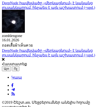
DeepNude հավելվածը «մերկացնում» է կանանց
լուսանկարում. ինչպես է այն աշխատում (+upd.)
zomhlengone
16.01.2026
ถอดเสื้อผ้าเห็นควย
DeepNude հավելվածը «մերկացնում» է կանանց
լուսանկարում. ինչպես է այն աշխատում (+upd.)
Հաստատեք
Այո
Ոչ
Կապ
©2019 Շեշտ.am. Մեջբերումներ անելիս հղումը
պարտադիր է: