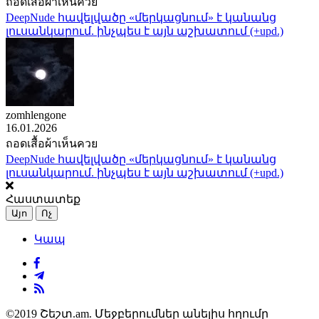
ถอดเสื้อผ้าเห็นควย
DeepNude հավելվածը «մերկացնում» է կանանց
լուսանկարում. ինչպես է այն աշխատում (+upd.)
zomhlengone
16.01.2026
ถอดเสื้อผ้าเห็นควย
DeepNude հավելվածը «մերկացնում» է կանանց
լուսանկարում. ինչպես է այն աշխատում (+upd.)
Հաստատեք
Այո
Ոչ
Կապ
©2019 Շեշտ.am. Մեջբերումներ անելիս հղումը