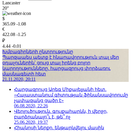
Lancaster
20°
$
365.09
-1.08
€
422.08
-1.25
₽
4.44
-0.01
Խմբագիրների ընտրությունը
Պարզապես պետք է հնարավորություն տալ մեր
օդաչուներին՝ ցույց տալ իրենց բոլոր
կարողությունները. հարցազրույց փորձառու
մասնագետի հետ
21.11.2020, 20:11
Հարցազրույց Արեգ Միքայելյանի հետ.
«Հայաստանում գիտության ֆինանսավորումը
չափազանց ցածր է»
06.08.2020, 22:26
Վերլուծություն. գույքահարկն, ի վերջո,
բարձրանալո՞ւ է, թե՞ ոչ
25.06.2020, 19:37
Հիպնոսի ներքո. ենթարկվելու մասին