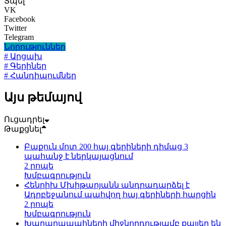
Տպել
VK
Facebook
Twitter
Telegram
Նորություններ
# Արցախ
# Գերիներ
# Հանդիպումներ
Այս թեմայով
Ուցադրել
Թաքցնել
Բաքուն մոտ 200 հայ գերիների դիմաց 3
պահանջ է ներկայացնում
2 րոպե
Խմբագրություն
Հենրիխ Մխիթարյանն անդրադարձել է
Ադրբեջանում պահվող հայ գերիների հարցին
2 րոպե
Խմբագրություն
Խաղաղապահների միջնորդությամբ քայլեր են