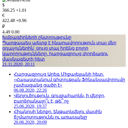
$
366.25
+1.01
€
422.48
+0.96
₽
4.49
0.00
Խմբագիրների ընտրությունը
Պարզապես պետք է հնարավորություն տալ մեր
օդաչուներին՝ ցույց տալ իրենց բոլոր
կարողությունները. հարցազրույց փորձառու
մասնագետի հետ
21.11.2020, 20:11
Հարցազրույց Արեգ Միքայելյանի հետ.
«Հայաստանում գիտության ֆինանսավորումը
չափազանց ցածր է»
06.08.2020, 22:26
Վերլուծություն. գույքահարկն, ի վերջո,
բարձրանալո՞ւ է, թե՞ ոչ
25.06.2020, 19:37
Հիպնոսի ներքո. ենթարկվելու մասին
ճշմարտությունն ու առասպելը
20.06.2020, 20:09