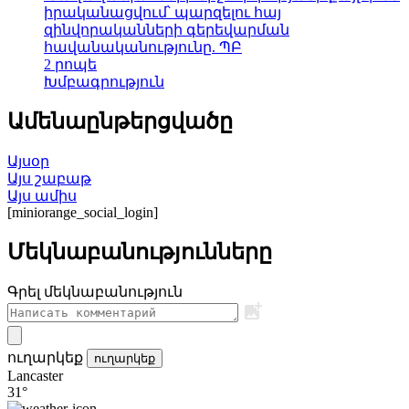
իրականացվում՝ պարզելու հայ
զինվորականների գերեվարման
հավանականությունը. ՊԲ
2 րոպե
Խմբագրություն
Ամենաընթերցվածը
Այսօր
Այս շաբաթ
Այս ամիս
[miniorange_social_login]
Մեկնաբանությունները
Գրել մեկնաբանություն
ուղարկեք
ուղարկեք
Lancaster
31°