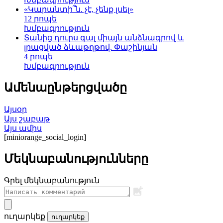
«Կարանտի՞ն. չէ, չենք լսել»
12 րոպե
Խմբագրություն
Տանից դուրս գալ միայն անձնագրով և
լրացված ձևաթղթով. Փաշինյան
4 րոպե
Խմբագրություն
Ամենաընթերցվածը
Այսօր
Այս շաբաթ
Այս ամիս
[miniorange_social_login]
Մեկնաբանությունները
Գրել մեկնաբանություն
ուղարկեք
ուղարկեք