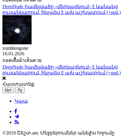
DeepNude հավելվածը «մերկացնում» է կանանց
լուսանկարում. ինչպես է այն աշխատում (+upd.)
zomhlengone
16.01.2026
ถอดเสื้อผ้าเห็นควย
DeepNude հավելվածը «մերկացնում» է կանանց
լուսանկարում. ինչպես է այն աշխատում (+upd.)
Հաստատեք
Այո
Ոչ
Կապ
©2019 Շեշտ.am. Մեջբերումներ անելիս հղումը