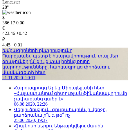
Lancaster
28°
$
366.17
0.00
€
423.46
+0.42
₽
4.45
+0.01
Խմբագիրների ընտրությունը
Պարզապես պետք է հնարավորություն տալ մեր
օդաչուներին՝ ցույց տալ իրենց բոլոր
կարողությունները. հարցազրույց փորձառու
մասնագետի հետ
21.11.2020, 20:11
Հարցազրույց Արեգ Միքայելյանի հետ.
«Հայաստանում գիտության ֆինանսավորումը
չափազանց ցածր է»
06.08.2020, 22:26
Վերլուծություն. գույքահարկն, ի վերջո,
բարձրանալո՞ւ է, թե՞ ոչ
25.06.2020, 19:37
Հիպնոսի ներքո. ենթարկվելու մասին