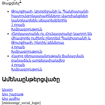
Թաքցնել
Թուրքիայի, Ադրբեջանի և Պակիստանի
հատուկջոկատայինները վարժանքներ
կանցկացնեն սեպտեմբերին
2 րոպե
Խմբագրություն
Հնդկաստանն ու Հունաստանը կարող են
միավորել ուժերն ընդդեմ Պակիստանի և
Թուրքիայի. հնդիկ գեներալ
4 րոպե
Խմբագրություն
Հայոց ցեղասպանության ճանաչման
բանաձևն արգելափակվեց
4 րոպե
Խմբագրություն
Ամենաընթերցվածը
Այսօր
Այս շաբաթ
Այս ամիս
[miniorange_social_login]