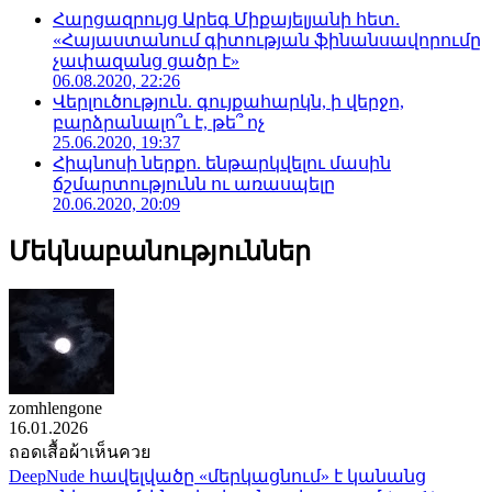
Հարցազրույց Արեգ Միքայելյանի հետ.
«Հայաստանում գիտության ֆինանսավորումը
չափազանց ցածր է»
06.08.2020, 22:26
Վերլուծություն. գույքահարկն, ի վերջո,
բարձրանալո՞ւ է, թե՞ ոչ
25.06.2020, 19:37
Հիպնոսի ներքո. ենթարկվելու մասին
ճշմարտությունն ու առասպելը
20.06.2020, 20:09
Մեկնաբանություններ
zomhlengone
16.01.2026
ถอดเสื้อผ้าเห็นควย
DeepNude հավելվածը «մերկացնում» է կանանց