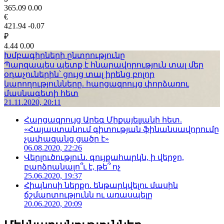
365.09
0.00
€
421.94
-0.07
₽
4.44
0.00
Խմբագիրների ընտրությունը
Պարզապես պետք է հնարավորություն տալ մեր
օդաչուներին՝ ցույց տալ իրենց բոլոր
կարողությունները. հարցազրույց փորձառու
մասնագետի հետ
21.11.2020, 20:11
Հարցազրույց Արեգ Միքայելյանի հետ.
«Հայաստանում գիտության ֆինանսավորումը
չափազանց ցածր է»
06.08.2020, 22:26
Վերլուծություն. գույքահարկն, ի վերջո,
բարձրանալո՞ւ է, թե՞ ոչ
25.06.2020, 19:37
Հիպնոսի ներքո. ենթարկվելու մասին
ճշմարտությունն ու առասպելը
20.06.2020, 20:09