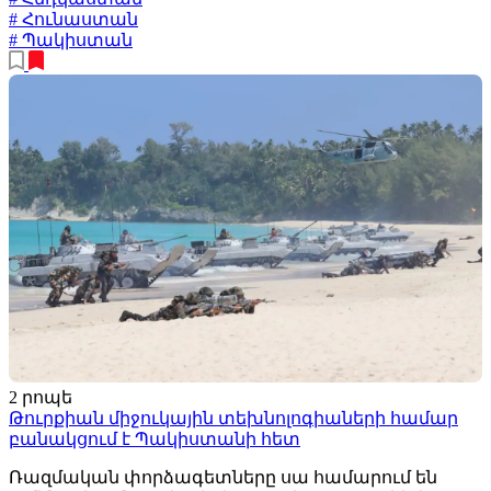
# Հունաստան
# Պակիստան
2 րոպե
Թուրքիան միջուկային տեխնոլոգիաների համար
բանակցում է Պակիստանի հետ
Ռազմական փորձագետները սա համարում են