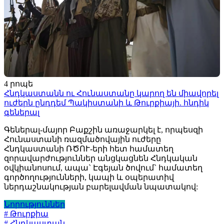
4 րոպե
Հնդկաստանն ու Հունաստանը կարող են միավորել
ուժերն ընդդեմ Պակիստանի և Թուրքիայի. հնդիկ
գեներալ
Գեներալ-մայոր Բաքշին առաջարկել է, որպեսզի
Հունաստանի ռազմածովային ուժերը
Հնդկաստանի ՌԾՈՒ-երի հետ համատեղ
զորավարժություններ անցկացնեն Հնդկական
օվկիանոսում, ապա` Էգեյան ծովում` համատեղ
գործողությունների, կապի և օպերատիվ
ներդաշնակության բարելավման նպատակով:
Նորություններ
# Թուրքիա
# Հնդկաստան