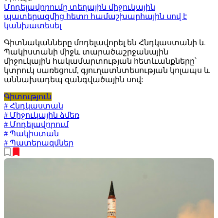
Մոդելավորումը տեղային միջուկային
պատերազմից հետո համաշխարհային սով է
կանխատեսել
Գիտնականները մոդելավորել են Հնդկաստանի և
Պակիստանի միջև տարածաշրջանային
միջուկային հակամարտության հետևանքները՝
կտրուկ սառեցում, գյուղատնտեսության կոլապս և
աննախադեպ զանգվածային սով:
Գիտություն
# Հնդկաստան
# Միջուկային ձմեռ
# Մոդելավորում
# Պակիստան
# Պատերազմներ