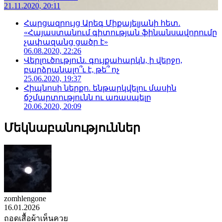
21.11.2020, 20:11
Հարցազրույց Արեգ Միքայելյանի հետ.
«Հայաստանում գիտության ֆինանսավորումը
չափազանց ցածր է»
06.08.2020, 22:26
Վերլուծություն. գույքահարկն, ի վերջո,
բարձրանալո՞ւ է, թե՞ ոչ
25.06.2020, 19:37
Հիպնոսի ներքո. ենթարկվելու մասին
ճշմարտությունն ու առասպելը
20.06.2020, 20:09
Մեկնաբանություններ
zomhlengone
16.01.2026
ถอดเสื้อผ้าเห็นควย