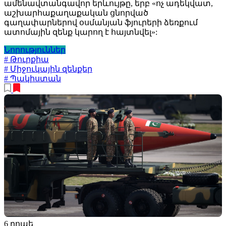
ամենավտանգավոր երևույթը, երբ «ոչ ադեկվատ,
աշխարհաքաղաքական ցնորված
գաղափարներով օսմանյան ֆյուրերի ձեռքում
ատոմային զենք կարող է հայտնվել»:
Նորություններ
# Թուրքիա
# Միջուկային զենքեր
# Պակիստան
6 րոպե