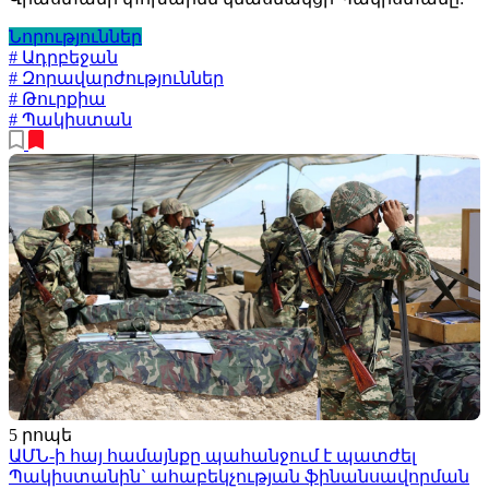
Նորություններ
# Ադրբեջան
# Զորավարժություններ
# Թուրքիա
# Պակիստան
5 րոպե
ԱՄՆ-ի հայ համայնքը պահանջում է պատժել
Պակիստանին` ահաբեկչության ֆինանսավորման