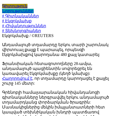
Գիտություն
Նորություններ
# Գիտնականներ
# Էկզոկմախք
# Հիվանդություններ
# Տեխնոլոգիաներ
Էկզոկմախք / ©REUTERS
Անդամալույծ տղամարդը երկու տարի շարունակ
վիրտուալ քայլք է պարապել, որպեսզի
էկզոկմախքով կարողանա 480 քայլ կատարել:
Ֆրանսիական հետազոտողները 28-ամյա,
անդամալույծ պացիենտին սովորեցրել են
կառավարել էկզոկմախքը (կեղծ կմախք):
Հաղորդվում է
, որ տղամարդը կարողացել է քայլել
շուրջ 145 մետր:
Գրենոբլի համալսարանական հիվանդանոցի
գիտնականները ներգրավվել երկու անդամալույծ
տղամարդկանց փորձարկման ծրագրին:
Մասնակիցներից մեկին իմպլանտատների հետ
կապված տեխնիկական խնդրի պատճառով