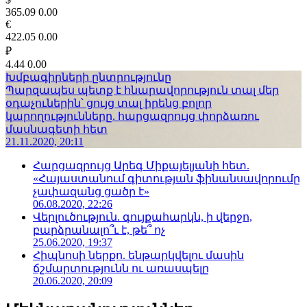
365.09
0.00
€
422.05
0.00
₽
4.44
0.00
Խմբագիրների ընտրությունը
Պարզապես պետք է հնարավորություն տալ մեր
օդաչուներին՝ ցույց տալ իրենց բոլոր
կարողությունները. հարցազրույց փորձառու
մասնագետի հետ
21.11.2020, 20:11
Հարցազրույց Արեգ Միքայելյանի հետ.
«Հայաստանում գիտության ֆինանսավորումը
չափազանց ցածր է»
06.08.2020, 22:26
Վերլուծություն. գույքահարկն, ի վերջո,
բարձրանալո՞ւ է, թե՞ ոչ
25.06.2020, 19:37
Հիպնոսի ներքո. ենթարկվելու մասին
ճշմարտությունն ու առասպելը
20.06.2020, 20:09