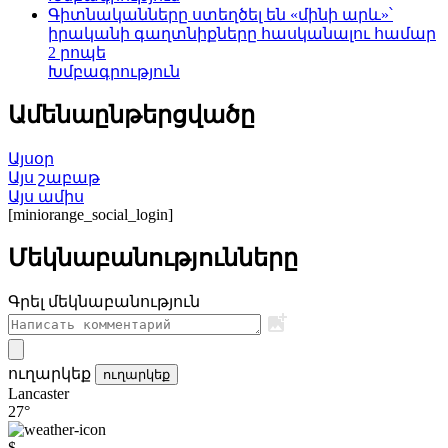
Գիտնականները ստեղծել են «մինի արև»՝
իրականի գաղտնիքները հասկանալու համար
2 րոպե
Խմբագրություն
Ամենաընթերցվածը
Այսօր
Այս շաբաթ
Այս ամիս
[miniorange_social_login]
Մեկնաբանությունները
Գրել մեկնաբանություն
ուղարկեք
ուղարկեք
Lancaster
27°
$