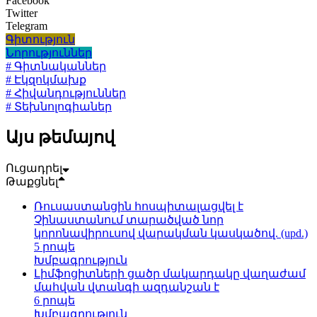
Facebook
Twitter
Telegram
Գիտություն
Նորություններ
# Գիտնականներ
# Էկզոկմախք
# Հիվանդություններ
# Տեխնոլոգիաներ
Այս թեմայով
Ուցադրել
Թաքցնել
Ռուսաստանցին հոսպիտալացվել է
Չինաստանում տարածված նոր
կորոնավիրուսով վարակման կասկածով. (upd.)
5 րոպե
Խմբագրություն
Լիմֆոցիտների ցածր մակարդակը վաղաժամ
մահվան վտանգի ազդանշան է
6 րոպե
Խմբագրություն