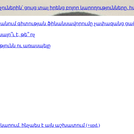
ւներին՝ ցույց տալ իրենց բոլոր կարողությունները
ստանում գիտության ֆինանսավորումը չափազանց ցած
լո՞ւ է, թե՞ ոչ
թյունն ու առասպելը
կարում. ինչպես է այն աշխատում (+upd.)