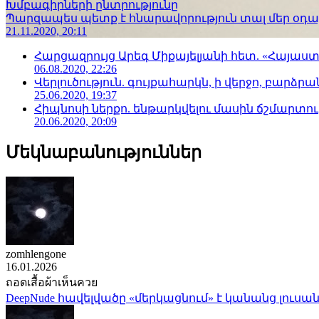
Խմբագիրների ընտրությունը
Պարզապես պետք է հնարավորություն տալ մեր օդաչո
21.11.2020, 20:11
Հարցազրույց Արեգ Միքայելյանի հետ. «Հայա
06.08.2020, 22:26
Վերլուծություն. գույքահարկն, ի վերջո, բարձրանա
25.06.2020, 19:37
Հիպնոսի ներքո. ենթարկվելու մասին ճշմարտու
20.06.2020, 20:09
Մեկնաբանություններ
zomhlengone
16.01.2026
ถอดเสื้อผ้าเห็นควย
DeepNude հավելվածը «մերկացնում» է կանանց լուսան