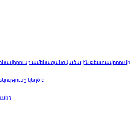
րոնավիրուսի ամենազանգվածային թեստավորումը
կությունը կեղծ է
ւսից