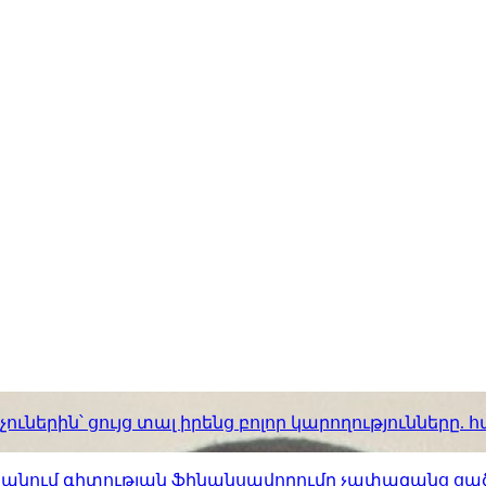
ւներին՝ ցույց տալ իրենց բոլոր կարողությունները
ստանում գիտության ֆինանսավորումը չափազանց ցած