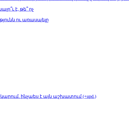
լո՞ւ է, թե՞ ոչ
թյունն ու առասպելը
կարում. ինչպես է այն աշխատում (+upd.)