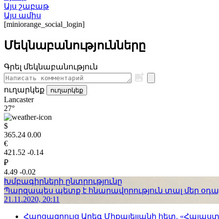
Այս շաբաթ
Այս ամիս
[miniorange_social_login]
Մեկնաբանությունները
Գրել մեկնաբանություն
ուղարկեք
ուղարկեք
Lancaster
27°
$
365.24
0.00
€
421.52
-0.14
₽
4.49
-0.02
Խմբագիրների ընտրությունը
Պարզապես պետք է հնարավորություն տալ մեր օդաչո
21.11.2020, 20:11
Հարցազրույց Արեգ Միքայելյանի հետ. «Հայա