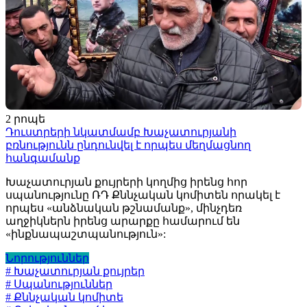
2 րոպե
Դուստրերի նկատմամբ Խաչատուրյանի
բռնությունն ընդունվել է որպես մեղմացնող
հանգամանք
Խաչատուրյան քույրերի կողմից իրենց հոր
սպանությունը ՌԴ Քննչական կոմիտեն որակել է
որպես «անձնական թշնամանք», մինչդեռ
աղջիկներն իրենց արարքը համարում են
«ինքնապաշտպանություն»:
Նորություններ
# Խաչատուրյան քույրեր
# Սպանություններ
# Քննչական կոմիտե