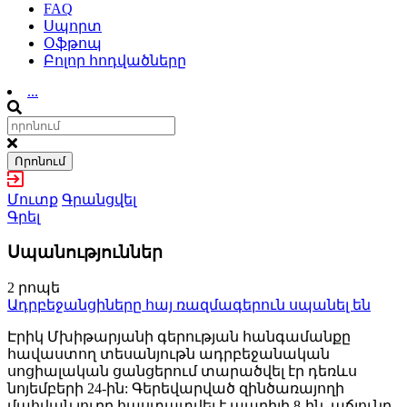
FAQ
Սպորտ
Օֆթոպ
Բոլոր հոդվածները
...
Որոնում
Մուտք
Գրանցվել
Գրել
Սպանություններ
2 րոպե
Ադրբեջանցիները հայ ռազմագերուն սպանել են
Էրիկ Մխիթարյանի գերության հանգամանքը
հավաստող տեսանյութն ադրբեջանական
սոցիալական ցանցերում տարածվել էր դեռևս
նոյեմբերի 24-ին: Գերեվարված զինծառայողի
մահվան լուրը հաստատվել է ապրիլի 8-ին. աճյունը