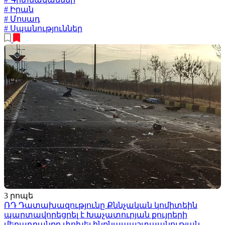
# Իրան
# Մոսադ
# Սպանություններ
3 րոպե
ՌԴ Դատախազությունը Քննչական կոմիտեին
պարտավորեցրել է Խաչատուրյան քույրերի
մեղադրանքը փոխել ինքնապաշտպանության