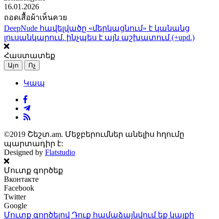
16.01.2026
ถอดเสื้อผ้าเห็นควย
DeepNude հավելվածը «մերկացնում» է կանանց
լուսանկարում. ինչպես է այն աշխատում (+upd.)
Հաստատեք
Այո
Ոչ
Կապ
©2019 Շեշտ.am. Մեջբերումներ անելիս հղումը
պարտադիր է:
Designed by
Flatstudio
Մուտք գործեք
Вконтакте
Facebook
Twitter
Google
Մուտք գործելով Դուք համաձայնվում եք կայքի