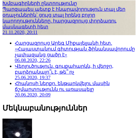
Խմբագիրների ընտրությունը
Պարզապես պետք է հնարավորություն տալ մեր
օդաչուներին՝ ցույց տալ իրենց բոլոր
կարողությունները. հարցազրույց փորձառու
մասնագետի հետ
21.11.2020, 20:11
Հարցազրույց Արեգ Միքայելյանի հետ.
«Հայաստանում գիտության ֆինանսավորումը
չափազանց ցածր է»
06.08.2020, 22:26
Վերլուծություն. գույքահարկն, ի վերջո,
բարձրանալո՞ւ է, թե՞ ոչ
25.06.2020, 19:37
Հիպնոսի ներքո. ենթարկվելու մասին
ճշմարտությունն ու առասպելը
20.06.2020, 20:09
Մեկնաբանություններ