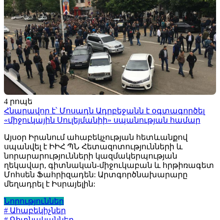
4 րոպե
Հնարավոր է՝ Մոսադն Ադրբեջանն է օգտագործել
«միջուկային Սուլեյմանիի» սպանության համար
Այսօր Իրանում ահաբեկչության հետևանքով
սպանվել է ԻԻՀ ՊՆ Հետազոտությունների և
նորարարությունների կազմակերպության
ղեկավար, գիտնական-միջուկաբան և հրթիռագետ
Մոհսեն Ֆահրիզադեն: Արտգործնախարարը
մեղադրել է Իսրայելին:
Նորություններ
# Ահաբեկիչներ
# Գիտնականներ