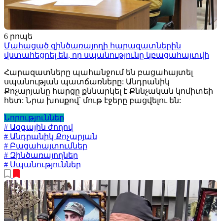
6 րոպե
Մահացած զինծառայողի հարազատներին
վստահեցրել են, որ սպանությունը կբացահայտվի
Հարազատները պահանջում են բացահայտել
սպանության պատճառները: Անդրանիկ
Քոչարյանը հարցը քննարկել է Քննչական կոմիտեի
հետ: Նրա խոսքով՝ մութ էջերը բացվելու են:
Նորություններ
# Ազգային ժողով
# Անդրանիկ Քոչարյան
# Բացահայտումներ
# Զինծառայողներ
# Սպանություններ